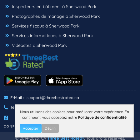
Inspecteurs en bâtiment à Sherwood Park
Photographes de mariage à Sherwood Park
Services fiscaux à Sherwood Park
Services informatiques à Sherwood Park
Vidéastes à Sherwood Park
E-Mail :
support@threebestrated.ca
Téléphone :
+1 (833)-488-6888
Nous utilisons des cookies pour améliorer votre expérience. En
continuant, vous acceptez notre
Politique de confidentialité
CONFIDENTIALITÉ
TERMES
Accepter
Déclin
© 2014-2026, CA
Three Best Rated®
, Tous droits réservés.