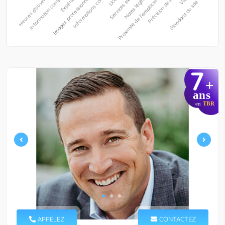
7
+
ans
en
TBR
APPELEZ
CONTACTEZ