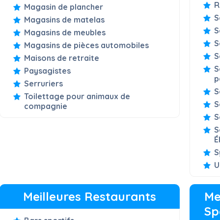
R
Magasin de plancher
S
Magasins de matelas
S
Magasins de meubles
S
Magasins de pièces automobiles
S
Maisons de retraite
S
Paysagistes
p
Serruriers
S
Toilettage pour animaux de
S
compagnie
S
S
É
S
U
Meilleures Restaurants
Me
Sp