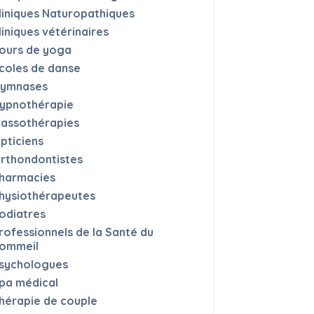
liniques Naturopathiques
liniques vétérinaires
ours de yoga
coles de danse
ymnases
ypnothérapie
assothérapies
pticiens
rthondontistes
harmacies
hysiothérapeutes
odiatres
rofessionnels de la Santé du
ommeil
sychologues
pa médical
hérapie de couple