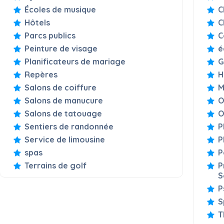
Écoles de musique
C
Hôtels
C
Parcs publics
C
Peinture de visage
é
Planificateurs de mariage
G
Repères
H
Salons de coiffure
M
Salons de manucure
O
Salons de tatouage
O
Sentiers de randonnée
P
Service de limousine
P
spas
P
Terrains de golf
P
S
P
S
T