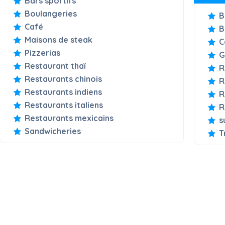
Bars sportifs
Boulangeries
B
Café
B
Maisons de steak
C
Pizzerias
G
Restaurant thaï
R
Restaurants chinois
R
Restaurants indiens
R
Restaurants italiens
R
Restaurants mexicains
s
Sandwicheries
T