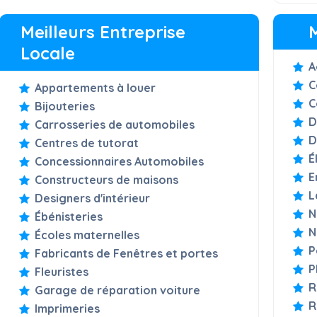
Meilleurs Entreprise
Locale
A
C
Appartements à louer
C
Bijouteries
D
Carrosseries de automobiles
D
Centres de tutorat
É
Concessionnaires Automobiles
E
Constructeurs de maisons
L
Designers d'intérieur
N
Ébénisteries
N
Écoles maternelles
P
Fabricants de Fenêtres et portes
P
Fleuristes
R
Garage de réparation voiture
R
Imprimeries