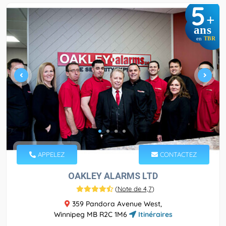
5
+
ans
en
TBR
APPELEZ
CONTACTEZ
OAKLEY ALARMS LTD
(
Note de 4,7
)
359 Pandora Avenue West,
Winnipeg MB R2C 1M6
Itinéraires