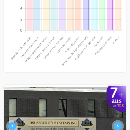
7
+
ans
en
TBR