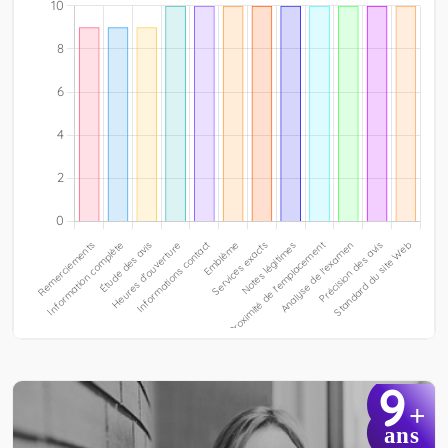
9
+
ans