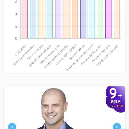
9
+
ans
en
TBR