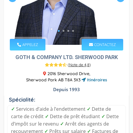
APPELEZ
CONTACTEZ
GOTH & COMPANY LTD. SHERWOOD PARK
(
Note de 4,8
)
2016 Sherwood Drive,
Sherwood Park AB T8A 3X3
Itinéraires
Depuis 1993
Spécialité:
✓
Services d’aide à l’endettement
✓
Dette de
carte de crédit
✓
Dette de prêt étudiant
✓
Dette
d’impôt sur le revenu
✓
Arrêt des agents de
recouvrement
✓
Prêts sur salaire
✓
Factures de