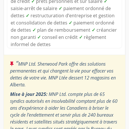
de crédit
✓
prêts personnels et sur salaire
✓
saisie-arrêt de salaire
✓
paiement ordonné de
dettes
✓
restructuration d’entreprise et gestion
et consolidation de dettes
✓
paiement ordonné
de dettes
✓
plan de remboursement
✓
créancier
non garanti
✓
conseil en crédit
✓
règlement
informel de dettes
“
MNP Ltd. Sherwood Park offre des solutions
permanentes et qui changent la vie pour effacer vos
dettes de votre vie. MNP Ltée dessert 12 magasins en
Alberta.
Mise à jour 2025:
MNP Ltd. compte plus de 65
syndics autorisés en insolvabilité comptant plus de 60
ans d’expérience à aider les Canadiens à briser le
cycle de l’endettement et servir plus de 240 bureaux
résidents et satellites situés stratégiquement à travers
le pays. Leurs syndics sont agréés par le Bureau du