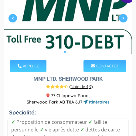
APPELEZ
CONTACTEZ
MNP LTD. SHERWOOD PARK
(
Note de 4,9
)
77 Chippewa Road,
Sherwood Park AB T8A 6J7
Itinéraires
Spécialité:
✓
Proposition de consommateur
✓
faillite
personnelle
✓
vie après dette
✓
dettes de carte