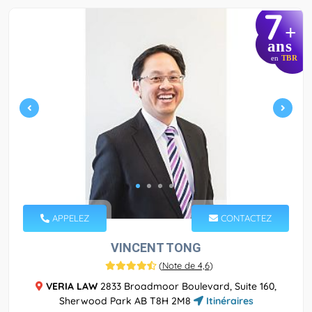
7
+
ans
en
TBR
APPELEZ
CONTACTEZ
VINCENT TONG
(
Note de 4,6
)
VERIA LAW
2833 Broadmoor Boulevard, Suite 160,
Sherwood Park AB T8H 2M8
Itinéraires