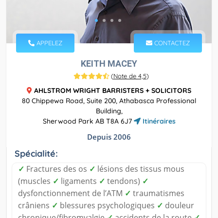
APPELEZ
CONTACTEZ
KEITH MACEY
(
Note de 4,5
)
AHLSTROM WRIGHT BARRISTERS + SOLICITORS
80 Chippewa Road, Suite 200, Athabasca Professional
Building,
Sherwood Park AB T8A 6J7
Itinéraires
Depuis 2006
Spécialité:
✓
Fractures des os
✓
lésions des tissus mous
(muscles
✓
ligaments
✓
tendons)
✓
dysfonctionnement de l’ATM
✓
traumatismes
crâniens
✓
blessures psychologiques
✓
douleur
chronique/fibromyalgie
✓
accidents de la route
✓