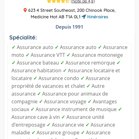
(
Note de 4,8
)
623 4 Street Southeast, 200 Chinook Place,
Medicine Hat AB T1A 0L1
Itinéraires
Depuis 1991
Spécialité:
✓
Assurance auto
✓
Assurance auto
✓
Assurance
moto
✓
Assurance VTT
✓
Assurance motoneige
✓
Assurance bateau
✓
Assurance remorque
✓
Assurance habitation
✓
Assurance locataire et
locataire
✓
Assurance condo
✓
Assurance
propriété de vacances et chalet
✓
Autre
assurance
✓
Assurance pour animaux de
compagnie
✓
Assurance voyage
✓
Avantages
sociaux
✓
Assurance instrument de musique
✓
Assurance cave à vin
✓
Assurance unité
d’entreposage
✓
Assurance vie
✓
Assurance
maladie
✓
Assurance groupe
✓
Assurance