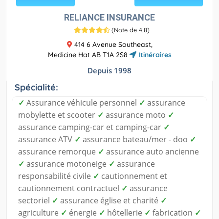
RELIANCE INSURANCE
(
Note de 4,8
)
414 6 Avenue Southeast,
Medicine Hat AB T1A 2S8
Itinéraires
Depuis 1998
Spécialité:
✓
Assurance véhicule personnel
✓
assurance
mobylette et scooter
✓
assurance moto
✓
assurance camping-car et camping-car
✓
assurance ATV
✓
assurance bateau/mer - doo
✓
assurance remorque
✓
assurance auto ancienne
✓
assurance motoneige
✓
assurance
responsabilité civile
✓
cautionnement et
cautionnement contractuel
✓
assurance
sectoriel
✓
assurance église et charité
✓
agriculture
✓
énergie
✓
hôtellerie
✓
fabrication
✓