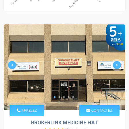
5
+
ans
en
TBR
APPELEZ
CONTACTEZ
BROKERLINK MEDICINE HAT