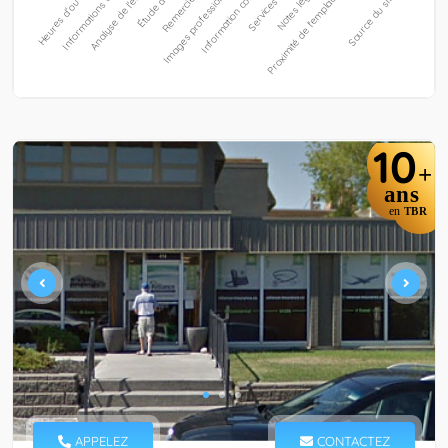
10
+
ans
en
TBR
APPELEZ
CONTACTEZ