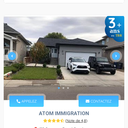
3
+
ans
en
TBR
APPELEZ
CONTACTEZ
ATOM IMMIGRATION
(
Note de 4,8
)