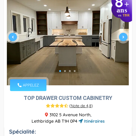
8
+
ans
en
TBR
APPELEZ
TOP DRAWER CUSTOM CABINETRY
(
Note de 4,8
)
3102 5 Avenue North,
Lethbridge AB T1H 0P4
Itinéraires
Spécialité: