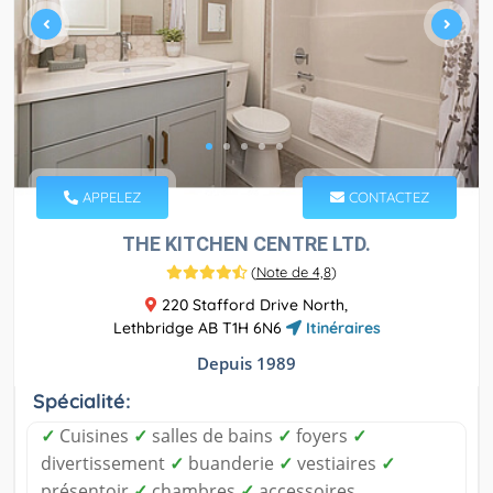
APPELEZ
CONTACTEZ
THE KITCHEN CENTRE LTD.
(
Note de 4,8
)
220 Stafford Drive North,
Lethbridge AB T1H 6N6
Itinéraires
Depuis 1989
Spécialité:
✓
Cuisines
✓
salles de bains
✓
foyers
✓
divertissement
✓
buanderie
✓
vestiaires
✓
présentoir
✓
chambres
✓
accessoires