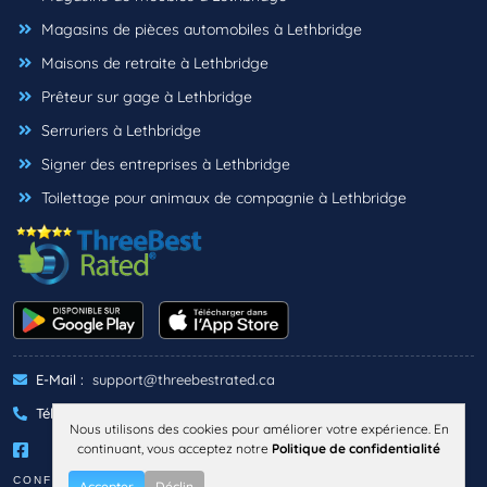
Magasins de pièces automobiles à Lethbridge
Maisons de retraite à Lethbridge
Prêteur sur gage à Lethbridge
Serruriers à Lethbridge
Signer des entreprises à Lethbridge
Toilettage pour animaux de compagnie à Lethbridge
E-Mail :
support@threebestrated.ca
Téléphone :
+1 (833)-488-6888
Nous utilisons des cookies pour améliorer votre expérience. En
continuant, vous acceptez notre
Politique de confidentialité
CONFIDENTIALITÉ
TERMES
Accepter
Déclin