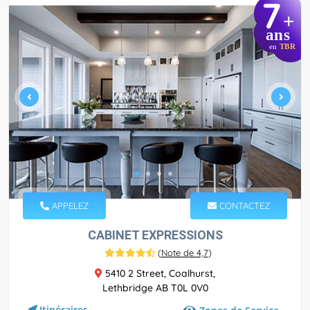
7
+
ans
en
TBR
APPELEZ
CONTACTEZ
CABINET EXPRESSIONS
(
Note de 4,7
)
5410 2 Street, Coalhurst,
Lethbridge AB T0L 0V0
Itinéraires