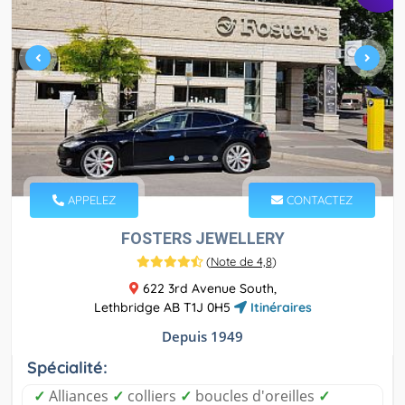
APPELEZ
CONTACTEZ
FOSTERS JEWELLERY
(
Note de 4,8
)
622 3rd Avenue South,
Lethbridge AB T1J 0H5
Itinéraires
Depuis 1949
Spécialité:
✓
Alliances
✓
colliers
✓
boucles d'oreilles
✓