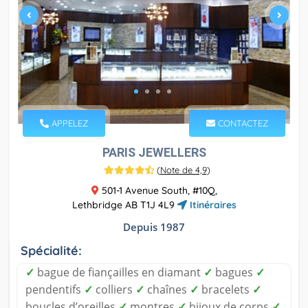
APPELEZ
CONTACTEZ
PARIS JEWELLERS
(
Note de 4,9
)
501-1 Avenue South, #10Q,
Lethbridge AB T1J 4L9
Itinéraires
Depuis 1987
Spécialité:
✓
bague de fiançailles en diamant
✓
bagues
✓
pendentifs
✓
colliers
✓
chaînes
✓
bracelets
✓
boucles d’oreilles
✓
montres
✓
bijoux de corps
✓