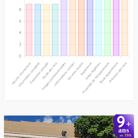
9
+
ans
en
TBR