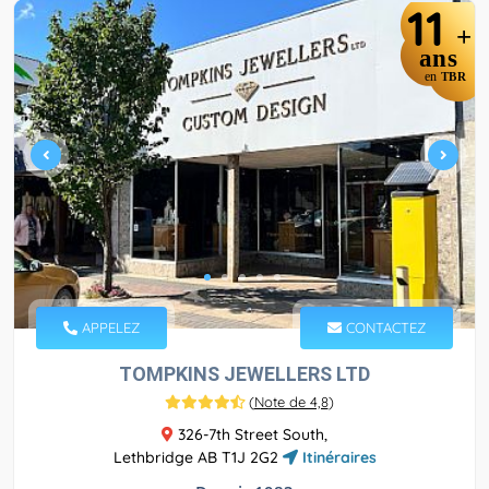
11
+
ans
en
TBR
APPELEZ
CONTACTEZ
TOMPKINS JEWELLERS LTD
(
Note de 4,8
)
326-7th Street South,
Lethbridge AB T1J 2G2
Itinéraires