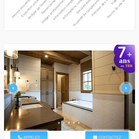
7
+
ans
en
TBR
APPELEZ
CONTACTEZ