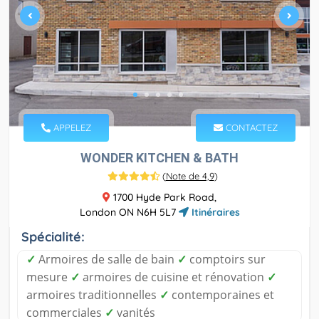
APPELEZ
CONTACTEZ
WONDER KITCHEN & BATH
(
Note de 4,9
)
1700 Hyde Park Road,
London ON N6H 5L7
Itinéraires
Spécialité:
✓
Armoires de salle de bain
✓
comptoirs sur
mesure
✓
armoires de cuisine et rénovation
✓
armoires traditionnelles
✓
contemporaines et
commerciales
✓
vanités