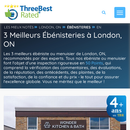
LES MIEUX NOTÉS
LONDON, ON
ÉBÉNISTERIES
EN
3 Meilleurs Ébénisteries à London,
ON
Les 3 meilleurs ébéniste ou menuisier de London, ON,
recommandés par des experts. Tous nos ébéniste ou menuisier
font l'objet d'une inspection rigoureuse en
50 Points
, qui
comprend la vérification des commentaires, des évaluations,
de la réputation, des antécédents, des plaintes, de la
satisfaction, de la confiance et du prix - le tout pour assurer
l'excellence globale. Vous ne méritez que le meilleur !
4
+
ans
en
TBR