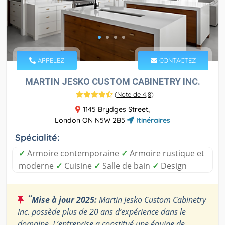
APPELEZ
CONTACTEZ
MARTIN JESKO CUSTOM CABINETRY INC.
(
Note de 4,8
)
1145 Brydges Street,
London ON N5W 2B5
Itinéraires
Spécialité:
✓
Armoire contemporaine
✓
Armoire rustique et
moderne
✓
Cuisine
✓
Salle de bain
✓
Design
“
Mise à jour 2025:
Martin Jesko Custom Cabinetry
Inc. possède plus de 20 ans d’expérience dans le
domaine. L’entreprise a constitué une équipe de