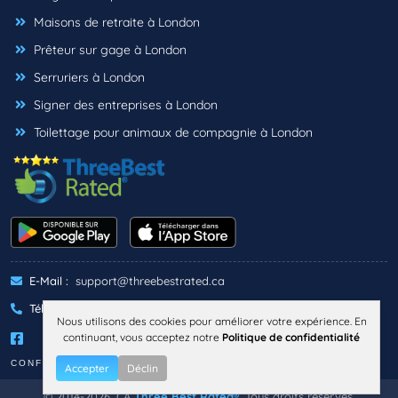
Maisons de retraite à London
Prêteur sur gage à London
Serruriers à London
Signer des entreprises à London
Toilettage pour animaux de compagnie à London
E-Mail :
support@threebestrated.ca
Téléphone :
+1 (833)-488-6888
Nous utilisons des cookies pour améliorer votre expérience. En
continuant, vous acceptez notre
Politique de confidentialité
CONFIDENTIALITÉ
TERMES
Accepter
Déclin
© 2014-2026, CA
Three Best Rated®
, Tous droits réservés.