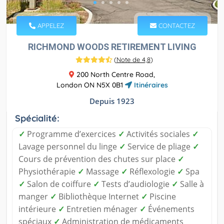
APPELEZ
CONTACTEZ
RICHMOND WOODS RETIREMENT LIVING
(
Note de 4,8
)
200 North Centre Road,
London ON N5X 0B1
Itinéraires
Depuis 1923
Spécialité:
✓
Programme d’exercices
✓
Activités sociales
✓
Lavage personnel du linge
✓
Service de pliage
✓
Cours de prévention des chutes sur place
✓
Physiothérapie
✓
Massage
✓
Réflexologie
✓
Spa
✓
Salon de coiffure
✓
Tests d’audiologie
✓
Salle à
manger
✓
Bibliothèque Internet
✓
Piscine
intérieure
✓
Entretien ménager
✓
Événements
spéciaux
✓
Administration de médicaments