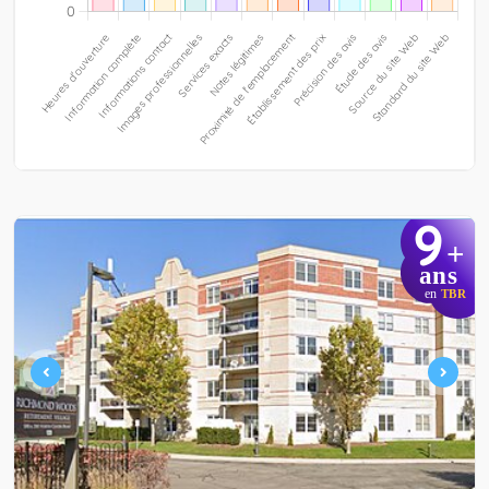
9
+
ans
en
TBR