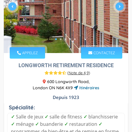
APPELEZ
CONTACTEZ
LONGWORTH RETIREMENT RESIDENCE
(
Note de 4,9
)
600 Longworth Road,
London ON N6K 4X9
Itinéraires
Depuis 1923
Spécialité:
✓
Salle de jeux
✓
salle de fitness
✓
blanchisserie
✓
ménage
✓
buanderie
✓
restauration
✓
programmes de bien-être et de remise en forme