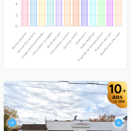
10
+
ans
en
TBR