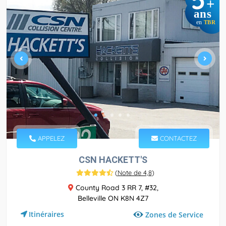
+
ans
en
TBR
APPELEZ
CONTACTEZ
CSN HACKETT'S
(
Note de 4,8
)
County Road 3 RR 7, #32,
Belleville ON K8N 4Z7
Itinéraires
Zones de Service