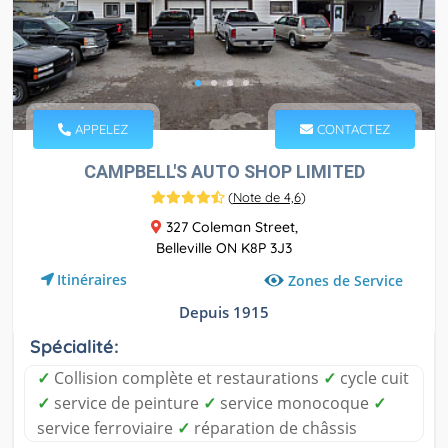
APPELEZ
CONTACTEZ
CAMPBELL'S AUTO SHOP LIMITED
(
Note de 4,6
)
327 Coleman Street,
Belleville ON K8P 3J3
Itinéraires
Zones de Service
Depuis 1915
Spécialité:
✓
Collision complète et restaurations
✓
cycle cuit
✓
service de peinture
✓
service monocoque
✓
service ferroviaire
✓
réparation de châssis