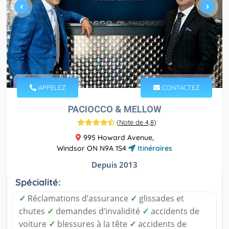
APPELEZ
CONTACTEZ
PACIOCCO & MELLOW
(
Note de 4,8
)
995 Howard Avenue,
Windsor ON N9A 1S4
Itinéraires
Depuis 2013
Spécialité:
✓
Réclamations d’assurance
✓
glissades et
chutes
✓
demandes d’invalidité
✓
accidents de
voiture
✓
blessures à la tête
✓
accidents de