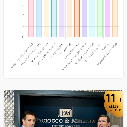
11
+
ans
en
TBR