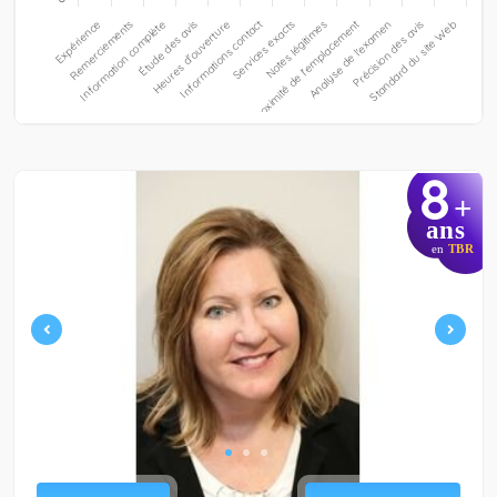
8
+
ans
en
TBR