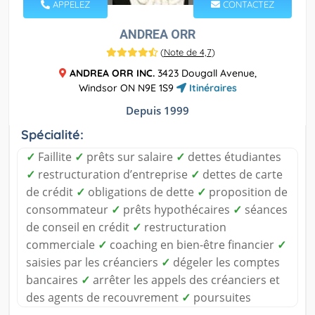
APPELEZ
CONTACTEZ
ANDREA ORR
(
Note de 4,7
)
ANDREA ORR INC.
3423 Dougall Avenue,
Windsor ON N9E 1S9
Itinéraires
Depuis 1999
Spécialité:
✓
Faillite
✓
prêts sur salaire
✓
dettes étudiantes
✓
restructuration d’entreprise
✓
dettes de carte
de crédit
✓
obligations de dette
✓
proposition de
consommateur
✓
prêts hypothécaires
✓
séances
de conseil en crédit
✓
restructuration
commerciale
✓
coaching en bien-être financier
✓
saisies par les créanciers
✓
dégeler les comptes
bancaires
✓
arrêter les appels des créanciers et
des agents de recouvrement
✓
poursuites