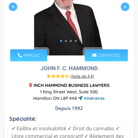
APPELEZ
CONTACTEZ
JOHN F. C. HAMMOND
(
Note de 4,8
)
INCH HAMMOND BUSINESS LAWYERS
1 King Street West, Suite 500,
Hamilton ON L8P 4X8
Itinéraires
Depuis 1992
Spécialité:
✓
Faillite et insolvabilité
✓
Droit du cannabis
✓
Litige commercial et corporatif
✓
Règlement des