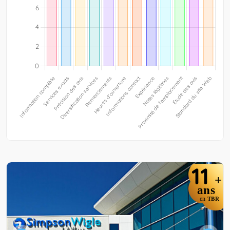
11
+
ans
en
TBR