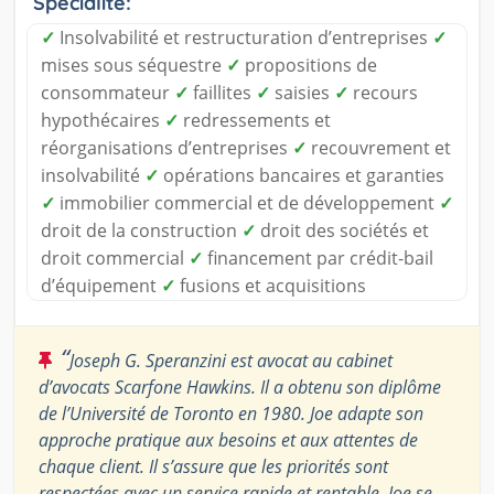
Spécialité:
✓
Insolvabilité et restructuration d’entreprises
✓
mises sous séquestre
✓
propositions de
consommateur
✓
faillites
✓
saisies
✓
recours
hypothécaires
✓
redressements et
réorganisations d’entreprises
✓
recouvrement et
insolvabilité
✓
opérations bancaires et garanties
✓
immobilier commercial et de développement
✓
droit de la construction
✓
droit des sociétés et
droit commercial
✓
financement par crédit-bail
d’équipement
✓
fusions et acquisitions
“
Joseph G. Speranzini est avocat au cabinet
d’avocats Scarfone Hawkins. Il a obtenu son diplôme
de l’Université de Toronto en 1980. Joe adapte son
approche pratique aux besoins et aux attentes de
chaque client. Il s’assure que les priorités sont
respectées avec un service rapide et rentable. Joe se