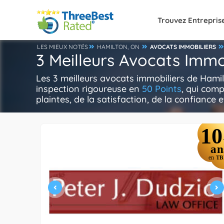
Trouvez Entrepris
LES MIEUX NOTÉS
HAMILTON, ON
AVOCATS IMMOBILIERS
3 Meilleurs Avocats Immo
Les 3 meilleurs avocats immobiliers de Hami
inspection rigoureuse en
50 Points
, qui comp
plaintes, de la satisfaction, de la confiance e
10
an
en
TB