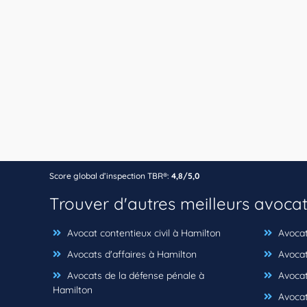
Score global d’inspection TBR®:
4,8/5,0
Trouver d'autres meilleurs avoca
Avocat contentieux civil à Hamilton
Avocats
Avocats d'affaires à Hamilton
Avocat
Avocats de la défense pénale à
Avocat
Hamilton
Avocats