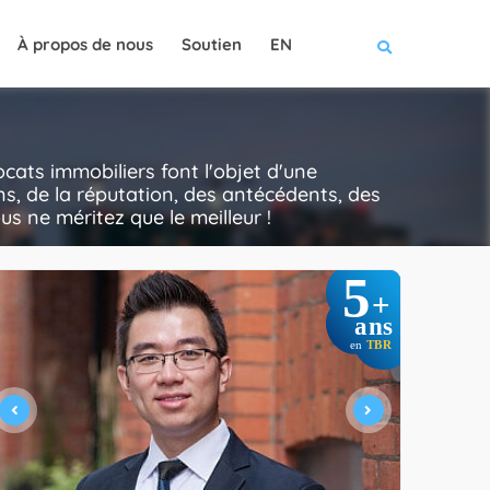
À propos de nous
Soutien
EN
ats immobiliers font l'objet d'une
ns, de la réputation, des antécédents, des
ous ne méritez que le meilleur !
5
+
ans
en
TBR