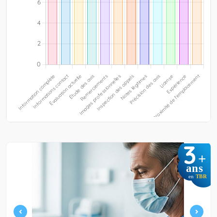
3
+
ans
en
TBR