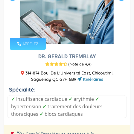
APPELEZ
DR. GERALD TREMBLAY
(
Note de 4,4
)
314-874 Boul De L'Université East, Chicoutimi,
Saguenay QC G7H 6B9
Itinéraires
Spécialité:
✓
Insuffisance cardiaque
✓
arythmie
✓
hypertension
✓
traitement des douleurs
thoraciques
✓
blocs cardiaques
“