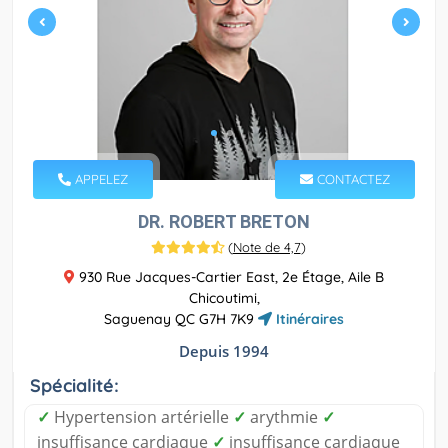
APPELEZ
CONTACTEZ
DR. ROBERT BRETON
(
Note de 4,7
)
930 Rue Jacques-Cartier East, 2e Étage, Aile B
Chicoutimi,
Saguenay QC G7H 7K9
Itinéraires
Depuis 1994
Spécialité:
✓
Hypertension artérielle
✓
arythmie
✓
insuffisance cardiaque
✓
insuffisance cardiaque