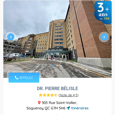
3
+
ans
en
TBR
APPELEZ
DR. PIERRE BÉLISLE
(
Note de 4,5
)
305 Rue Saint-Vallier,
Saguenay QC G7H 5H6
Itinéraires