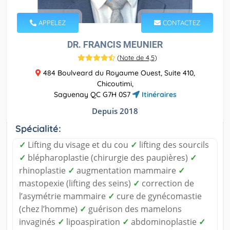
APPELEZ
CONTACTEZ
DR. FRANCIS MEUNIER
(
Note de 4,5
)
484 Boulveard du Royaume Ouest, Suite 410,
Chicoutimi,
Saguenay QC G7H 0S7
Itinéraires
Depuis 2018
Spécialité:
✓
Lifting du visage et du cou
✓
lifting des sourcils
✓
blépharoplastie (chirurgie des paupières)
✓
rhinoplastie
✓
augmentation mammaire
✓
mastopexie (lifting des seins)
✓
correction de
l’asymétrie mammaire
✓
cure de gynécomastie
(chez l’homme)
✓
guérison des mamelons
invaginés
✓
lipoaspiration
✓
abdominoplastie
✓