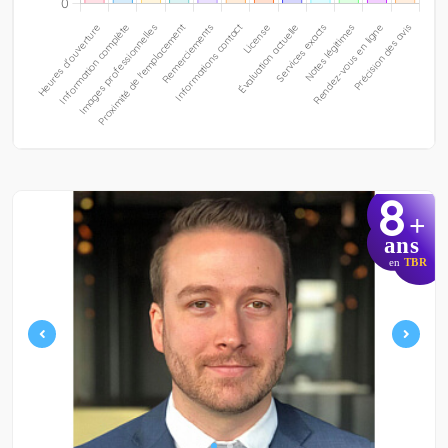
8
+
ans
en
TBR