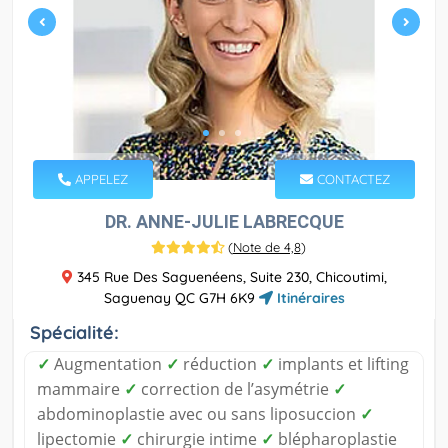
APPELEZ
CONTACTEZ
DR. ANNE-JULIE LABRECQUE
(
Note de 4,8
)
345 Rue Des Saguenéens, Suite 230, Chicoutimi,
Saguenay QC G7H 6K9
Itinéraires
Spécialité:
✓
Augmentation
✓
réduction
✓
implants et lifting
mammaire
✓
correction de l’asymétrie
✓
abdominoplastie avec ou sans liposuccion
✓
lipectomie
✓
chirurgie intime
✓
blépharoplastie