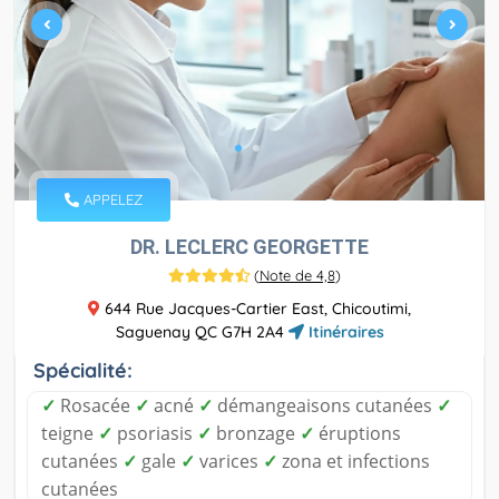
APPELEZ
DR. LECLERC GEORGETTE
(
Note de 4,8
)
644 Rue Jacques-Cartier East, Chicoutimi,
Saguenay QC G7H 2A4
Itinéraires
Spécialité:
✓
Rosacée
✓
acné
✓
démangeaisons cutanées
✓
teigne
✓
psoriasis
✓
bronzage
✓
éruptions
cutanées
✓
gale
✓
varices
✓
zona et infections
cutanées