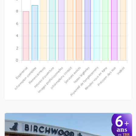
6
+
ans
en
TBR