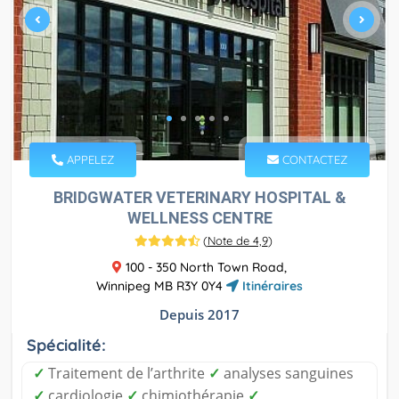
APPELEZ
CONTACTEZ
BRIDGWATER VETERINARY HOSPITAL &
WELLNESS CENTRE
(
Note de 4,9
)
100 - 350 North Town Road,
Winnipeg MB R3Y 0Y4
Itinéraires
Depuis 2017
Spécialité:
✓
Traitement de l’arthrite
✓
analyses sanguines
✓
cardiologie
✓
chimiothérapie
✓