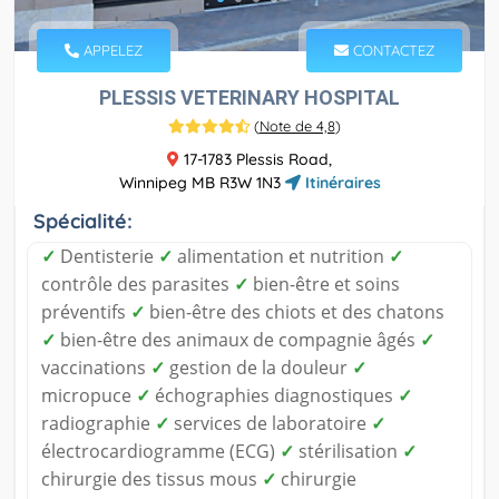
APPELEZ
CONTACTEZ
PLESSIS VETERINARY HOSPITAL
(
Note de 4,8
)
17-1783 Plessis Road,
Winnipeg MB R3W 1N3
Itinéraires
Spécialité:
✓
Dentisterie
✓
alimentation et nutrition
✓
contrôle des parasites
✓
bien-être et soins
préventifs
✓
bien-être des chiots et des chatons
✓
bien-être des animaux de compagnie âgés
✓
vaccinations
✓
gestion de la douleur
✓
micropuce
✓
échographies diagnostiques
✓
radiographie
✓
services de laboratoire
✓
électrocardiogramme (ECG)
✓
stérilisation
✓
chirurgie des tissus mous
✓
chirurgie