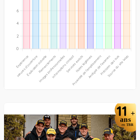
11
+
ans
en
TBR