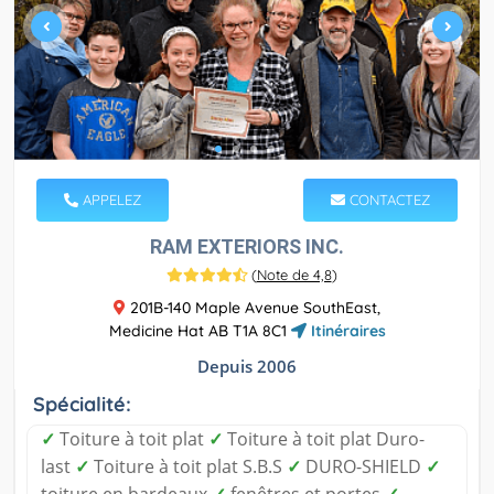
APPELEZ
CONTACTEZ
RAM EXTERIORS INC.
(
Note de 4,8
)
201B-140 Maple Avenue SouthEast,
Medicine Hat AB T1A 8C1
Itinéraires
Depuis 2006
Spécialité:
✓
Toiture à toit plat
✓
Toiture à toit plat Duro-
last
✓
Toiture à toit plat S.B.S
✓
DURO-SHIELD
✓