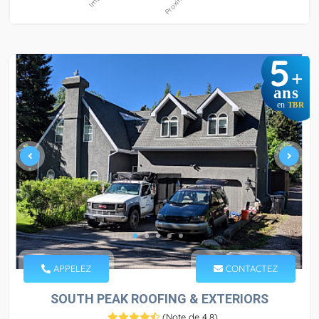
5
+
ans
en
TBR
APPELEZ
CONTACTEZ
SOUTH PEAK ROOFING & EXTERIORS
(
Note de 4,8
)