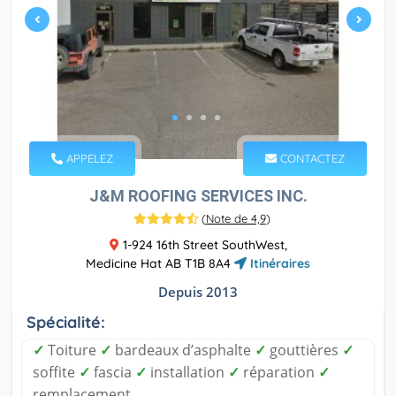
APPELEZ
CONTACTEZ
J&M ROOFING SERVICES INC.
(
Note de 4,9
)
1-924 16th Street SouthWest,
Medicine Hat AB T1B 8A4
Itinéraires
Depuis 2013
Spécialité:
✓
Toiture
✓
bardeaux d’asphalte
✓
gouttières
✓
soffite
✓
fascia
✓
installation
✓
réparation
✓
remplacement