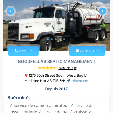
APPELEZ
CONTACTEZ
GOODFELLAS SEPTIC MANAGEMENT
(
Note de 4,8
)
1275 30th Street South West, Bay L1,
Medicine Hat AB T1B 3N4
Itinéraires
Depuis 2017
Spécialité:
✓
Service de camion aspirateur
✓
service de
fosse septique
✓
service de bac à graisse
✓