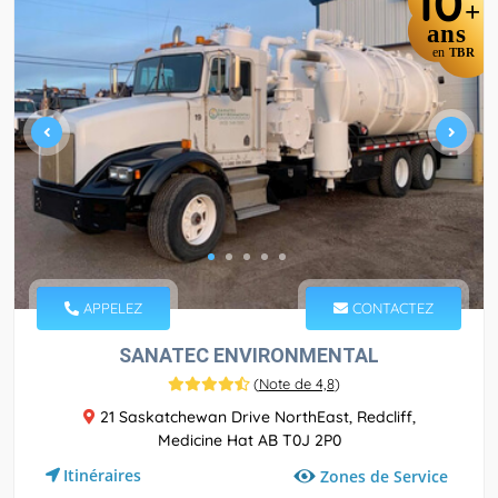
10
+
ans
en
TBR
APPELEZ
CONTACTEZ
SANATEC ENVIRONMENTAL
(
Note de 4,8
)
21 Saskatchewan Drive NorthEast, Redcliff,
Medicine Hat AB T0J 2P0
Itinéraires
Zones de Service