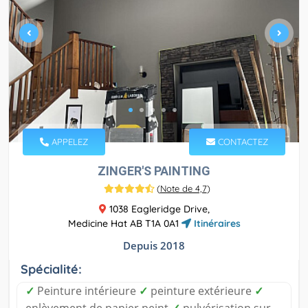
APPELEZ
CONTACTEZ
ZINGER'S PAINTING
(
Note de 4,7
)
1038 Eagleridge Drive,
Medicine Hat AB T1A 0A1
Itinéraires
Depuis 2018
Spécialité:
✓
Peinture intérieure
✓
peinture extérieure
✓
enlèvement de papier peint
✓
pulvérisation sur