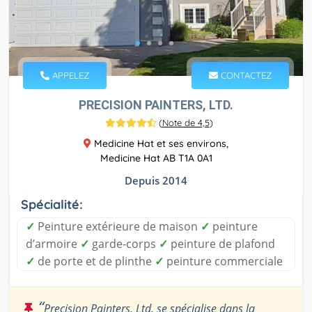
APPELEZ
CONTACTEZ
PRECISION PAINTERS, LTD.
(
Note de 4,5
)
Medicine Hat et ses environs,
Medicine Hat AB T1A 0A1
Depuis 2014
Spécialité:
✓
Peinture extérieure de maison
✓
peinture
d’armoire
✓
garde-corps
✓
peinture de plafond
✓
de porte et de plinthe
✓
peinture commerciale
“
Precision Painters, Ltd. se spécialise dans la