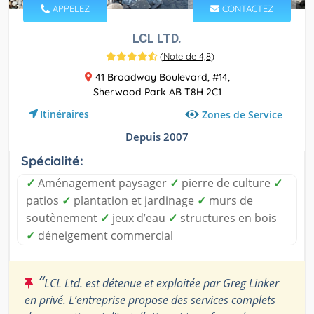
APPELEZ
CONTACTEZ
LCL LTD.
(
Note de 4,8
)
41 Broadway Boulevard, #14,
Sherwood Park AB T8H 2C1
Itinéraires
Zones de Service
Depuis 2007
Spécialité:
✓
Aménagement paysager
✓
pierre de culture
✓
patios
✓
plantation et jardinage
✓
murs de
soutènement
✓
jeux d’eau
✓
structures en bois
✓
déneigement commercial
“
LCL Ltd. est détenue et exploitée par Greg Linker
en privé. L’entreprise propose des services complets