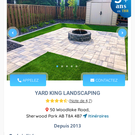
+
ans
en
TBR
APPELEZ
CONTACTEZ
YARD KING LANDSCAPING
(
Note de 4,7
)
50 Woodlake Road,
Sherwood Park AB T8A 4B7
Itinéraires
Depuis 2013