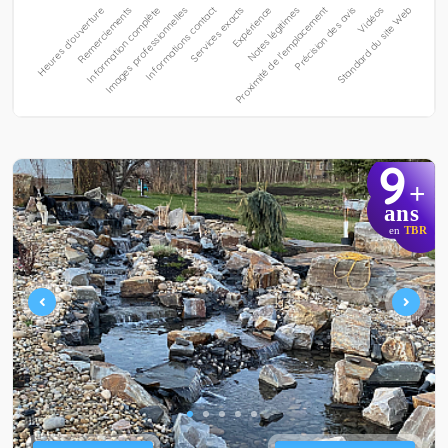
9
+
ans
en
TBR