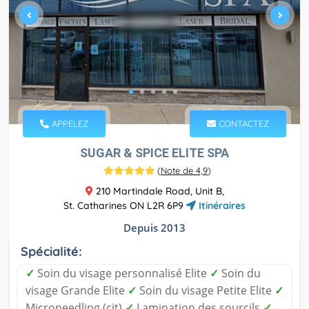
APPELEZ
CONTACTEZ
SUGAR & SPICE ELITE SPA
(
Note de 4,9
)
210 Martindale Road, Unit B,
St. Catharines ON L2R 6P9
Itinéraires
Depuis 2013
Spécialité:
✓
Soin du visage personnalisé Elite
✓
Soin du
visage Grande Elite
✓
Soin du visage Petite Elite
✓
Microneedling (cit)
✓
Lamination des sourcils
✓