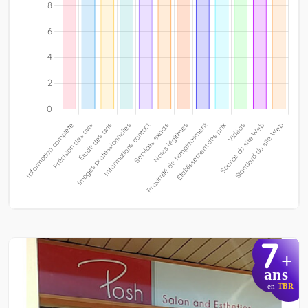
7
+
ans
en
TBR