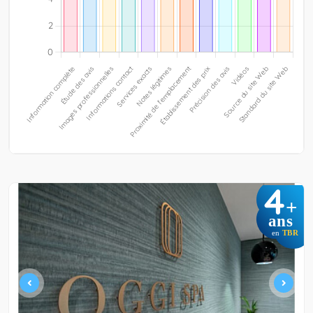
4
+
ans
en
TBR