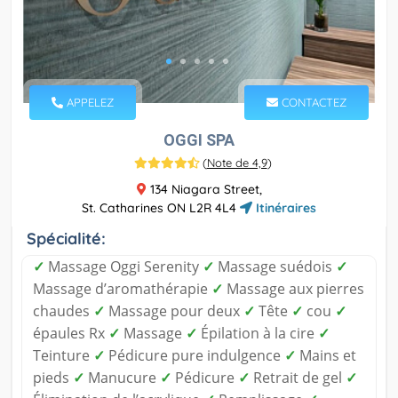
APPELEZ
CONTACTEZ
OGGI SPA
(
Note de 4,9
)
134 Niagara Street,
St. Catharines ON L2R 4L4
Itinéraires
Spécialité:
✓
Massage Oggi Serenity
✓
Massage suédois
✓
Massage d’aromathérapie
✓
Massage aux pierres
chaudes
✓
Massage pour deux
✓
Tête
✓
cou
✓
épaules Rx
✓
Massage
✓
Épilation à la cire
✓
Teinture
✓
Pédicure pure indulgence
✓
Mains et
pieds
✓
Manucure
✓
Pédicure
✓
Retrait de gel
✓