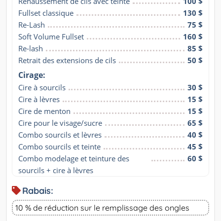
Rehaussement de cils avec teinte
100 $
Fullset classique
130 $
Re-Lash
75 $
Soft Volume Fullset
160 $
Re-lash
85 $
Retrait des extensions de cils
50 $
Cirage:
Cire à sourcils
30 $
Cire à lèvres
15 $
Cire de menton
15 $
Cire pour le visage/sucre
65 $
Combo sourcils et lèvres
40 $
Combo sourcils et teinte
45 $
Combo modelage et teinture des 
60 $
sourcils + cire à lèvres
Rabais:
10 % de réduction sur le remplissage des ongles