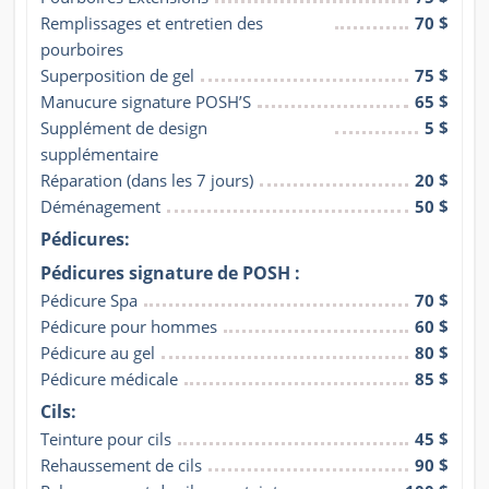
Remplissages et entretien des 
70 $
pourboires
Superposition de gel
75 $
Manucure signature POSH’S
65 $
Supplément de design 
5 $
supplémentaire
Réparation (dans les 7 jours)
20 $
Déménagement
50 $
Pédicures:
Pédicures signature de POSH :
Pédicure Spa
70 $
Pédicure pour hommes
60 $
Pédicure au gel
80 $
Pédicure médicale
85 $
Cils:
Teinture pour cils
45 $
Rehaussement de cils
90 $