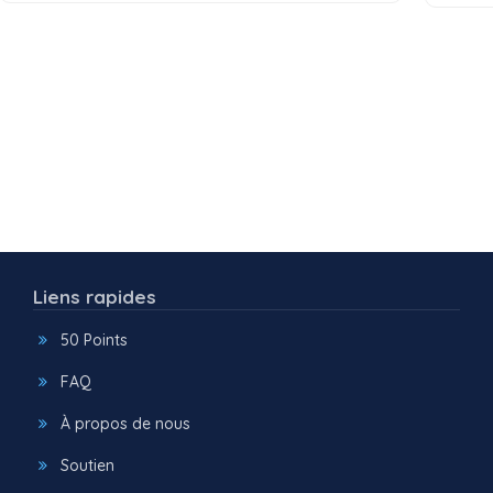
Liens rapides
50 Points
FAQ
À propos de nous
Soutien