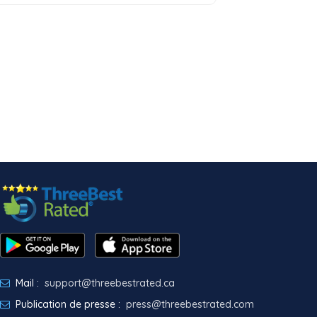
Mail :
support@threebestrated.ca
Publication de presse :
press@threebestrated.com