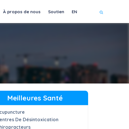
À propos de nous
Soutien
EN
Meilleures Santé
cupuncture
entres De Désintoxication
hiropracteurs