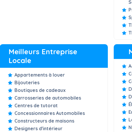
S
P
S
T
T
Meilleurs Entreprise
Locale
A
C
Appartements à louer
C
Bijouteries
D
Boutiques de cadeaux
D
Carrosseries de automobiles
É
Centres de tutorat
E
Concessionnaires Automobiles
L
Constructeurs de maisons
N
Designers d'intérieur