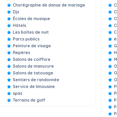
Chorégraphie de danse de mariage
C
Djs
C
Écoles de musique
C
Hôtels
C
Les boîtes de nuit
C
Parcs publics
é
Peinture de visage
G
Repères
H
Salons de coiffure
M
Salons de manucure
O
Salons de tatouage
O
Sentiers de randonnée
O
Service de limousine
P
spas
P
Terrains de golf
P
P
P