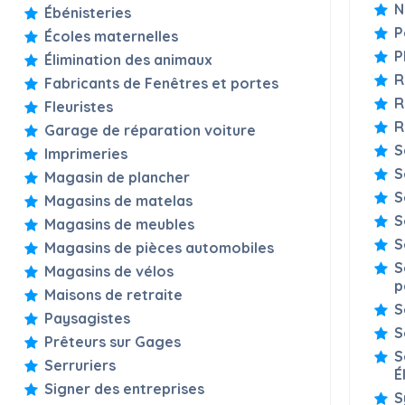
N
Ébénisteries
P
Écoles maternelles
P
Élimination des animaux
R
Fabricants de Fenêtres et portes
R
Fleuristes
R
Garage de réparation voiture
S
Imprimeries
S
Magasin de plancher
S
Magasins de matelas
S
Magasins de meubles
S
Magasins de pièces automobiles
S
Magasins de vélos
p
Maisons de retraite
S
Paysagistes
S
Prêteurs sur Gages
S
Serruriers
É
Signer des entreprises
S