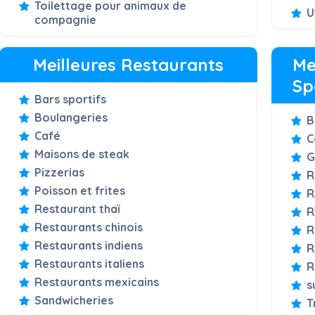
Toilettage pour animaux de
U
compagnie
Meilleures Restaurants
Me
Sp
Bars sportifs
Boulangeries
B
Café
C
Maisons de steak
G
Pizzerias
R
Poisson et frites
R
Restaurant thaï
R
Restaurants chinois
R
Restaurants indiens
R
Restaurants italiens
R
Restaurants mexicains
s
Sandwicheries
T