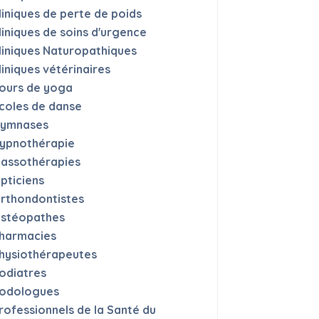
liniques de perte de poids
liniques de soins d'urgence
liniques Naturopathiques
liniques vétérinaires
ours de yoga
coles de danse
ymnases
ypnothérapie
assothérapies
pticiens
rthondontistes
stéopathes
harmacies
hysiothérapeutes
odiatres
odologues
rofessionnels de la Santé du