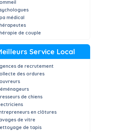
ommeil
sychologues
pa médical
hérapeutes
hérapie de couple
Meilleurs Service Local
gences de recrutement
ollecte des ordures
ouvreurs
éménageurs
resseurs de chiens
lectriciens
ntrepreneurs en clôtures
avages de vitre
ettoyage de tapis