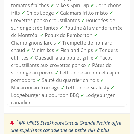
tomates fraîches
✓
Mike’s Spin Dip
✓
Cornichons
frits
✓
Chips Lodge
✓
Calamars fritto misto
✓
Crevettes panko croustillantes
✓
Bouchées de
surlonge crépitantes
✓
Poutine à la viande fumée
de Montréal
✓
Peaux de Pemberton
✓
Champignons farcis
✓
Trempette de homard
chaud
✓
Minimikes
✓
Fish and Chips
✓
Tenders
et frites
✓
Quesadilla au poulet grillé
✓
Tacos
croustillants aux crevettes panko
✓
Pâtes de
surlonge au poivre
✓
Fettuccine au poulet cajun
pomodoro
✓
Sauté du quartier chinois
✓
Macaroni au fromage
✓
Fettuccine Seafesty
✓
Lodgeburger au bourbon BBQ
✓
Lodgeburger
canadien
“
MR MIKES SteakhouseCasual Grande Prairie offre
une expérience canadienne de petite ville à plus