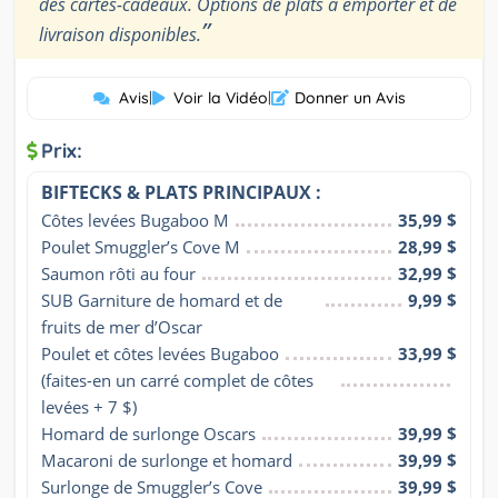
des cartes-cadeaux. Options de plats à emporter et de
”
livraison disponibles.
Avis
|
Voir la Vidéo
|
Donner un Avis
Prix:
BIFTECKS & PLATS PRINCIPAUX :
Côtes levées Bugaboo M
35,99 $
Poulet Smuggler’s Cove M
28,99 $
Saumon rôti au four
32,99 $
SUB Garniture de homard et de 
9,99 $
fruits de mer d’Oscar
Poulet et côtes levées Bugaboo
33,99 $
(faites-en un carré complet de côtes 
levées + 7 $)
Homard de surlonge Oscars
39,99 $
Macaroni de surlonge et homard
39,99 $
Surlonge de Smuggler’s Cove
39,99 $