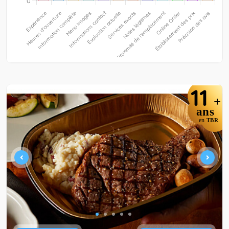
11
+
ans
en
TBR