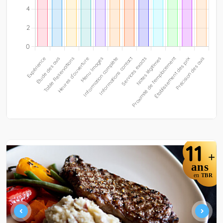
11
+
ans
en
TBR