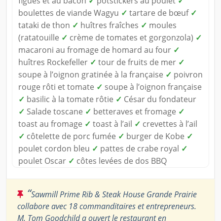
figues et au bacon
✓
potstickers au poulet
✓
boulettes de viande Wagyu
✓
tartare de bœuf
✓
tataki de thon
✓
huîtres fraîches
✓
moules
(ratatouille
✓
crème de tomates et gorgonzola)
✓
macaroni au fromage de homard au four
✓
huîtres Rockefeller
✓
tour de fruits de mer
✓
soupe à l’oignon gratinée à la française
✓
poivron
rouge rôti et tomate
✓
soupe à l’oignon française
✓
basilic à la tomate rôtie
✓
César du fondateur
✓
Salade toscane
✓
betteraves et fromage
✓
toast au fromage
✓
toast à l’ail
✓
crevettes à l’ail
✓
côtelette de porc fumée
✓
burger de Kobe
✓
poulet cordon bleu
✓
pattes de crabe royal
✓
poulet Oscar
✓
côtes levées de dos BBQ
“
Sawmill Prime Rib & Steak House Grande Prairie
collabore avec 18 commanditaires et entrepreneurs.
M. Tom Goodchild a ouvert le restaurant en