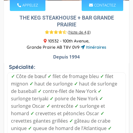
APPELEZ
CONTACTEZ
THE KEG STEAKHOUSE + BAR GRANDE
PRAIRIE
(
Note de 4,8
)
10532 - 100th Avenue,
Grande Prairie AB T8V 0V9
Itinéraires
Depuis 1994
Spécialité:
✓
Côte de bœuf
✓
filet de fromage bleu
✓
filet
mignon
✓
haut de surlonge
✓
haut de surlonge
de baseball
✓
contre-filet de New York
✓
surlonge teriyaki
✓
poivre de New York
✓
surlonge Oscar
✓
entrecôte
✓
surlonge et
homard
✓
crevettes et pétoncles Oscar
✓
crevettes géantes grillées
✓
gâteau de crabe
unique
✓
queue de homard de l’Atlantique
✓