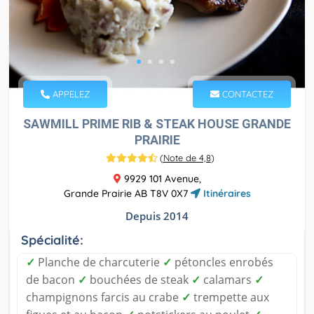
APPELEZ
CONTACTEZ
SAWMILL PRIME RIB & STEAK HOUSE GRANDE
PRAIRIE
(
Note de 4,8
)
9929 101 Avenue,
Grande Prairie AB T8V 0X7
Itinéraires
Depuis 2014
Spécialité:
✓
Planche de charcuterie
✓
pétoncles enrobés
de bacon
✓
bouchées de steak
✓
calamars
✓
champignons farcis au crabe
✓
trempette aux