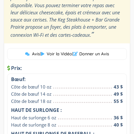
disponible. Vous pouvez terminer votre repas avec
leur délicieux cheesecake, épais et crémeux avec une
sauce aux cerises. The Keg Steakhouse + Bar Grande
Prairie propose un foyer, des plats à emporter, une
”
connexion Wi-Fi et des cartes-cadeaux.
Avis
|
Voir la Vidéo
|
Donner un Avis
Prix:
Bœuf:
Côte de bœuf 10 oz
43 $
Côte de bœuf 14 oz
49 $
Côte de bœuf 18 oz
55 $
HAUT DE SURLONGE :
Haut de surlonge 6 oz
36 $
Haut de surlonge 8 oz
40 $
HAUT DE SURLONGE DE BASEBALL :