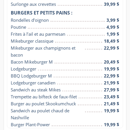
Surlonge aux crevettes
39,99 $
BURGERS ET PETITS PAINS :
Rondelles d’oignon
3,99 $
Poutine
4,99 $
Frites à l’ail et au parmesan
1,99 $
Mikeburger classique
18,49 $
Mikeburger aux champignons et 
22,99 $
bacon
Bacon Mikeburger M
20,49 $
Lodgeburger
19,99 $
BBQ Lodgeburger M
22,99 $
Lodgeburger canadien
21,99 $
Sandwich au steak Mikes
27,99 $
Trempette au bifteck de faux-filet
23,49 $
Burger au poulet Skookumchuck
21,49 $
Sandwich au poulet chaud de 
19,99 $
Nashville
Burger Plant-Power
19,99 $