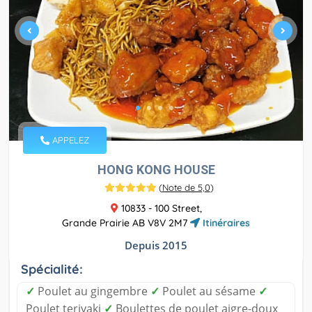
APPELEZ
HONG KONG HOUSE
(
Note de 5,0
)
10833 - 100 Street,
Grande Prairie AB V8V 2M7
Itinéraires
Depuis 2015
Spécialité:
✓
Poulet au gingembre
✓
Poulet au sésame
✓
Poulet teriyaki
✓
Boulettes de poulet aigre-doux