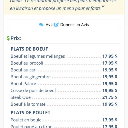
clients. Le restaurant propose des plats à emporter et
”
en livraison et propose un menu pour enfants.
Avis
|
Donner un Avis
Prix:
PLATS DE BOEUF
Boeuf et légumes mélangés
17,95 $
Boeuf au brocoli
17,95 $
Boeuf au cari
19,95 $
Boeuf au gingembre
19,95 $
Boeuf Palace
19,95 $
Cosse de pois de boeuf
19,95 $
Steak Que
21,75 $
Boeuf à la tomate
19,95 $
PLATS DE POULET
Poulet en boule
17,95 $
Poulet pané au citron
17,95 $