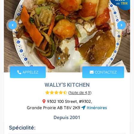
en
TBR
APPELEZ
CONTACTEZ
WALLY'S KITCHEN
(
Note de 4,9
)
9302 100 Street, #9302,
Grande Prairie AB T8V 2K9
Itinéraires
Depuis 2001
Spécialité: