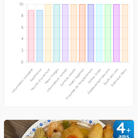
4
+
ans