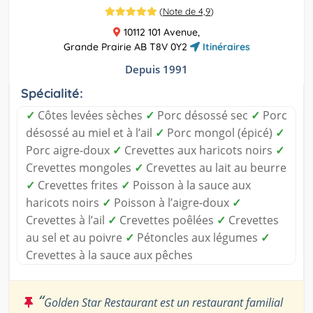
(
Note de 4,9
)
10112 101 Avenue,
Grande Prairie AB T8V 0Y2
Itinéraires
Depuis 1991
Spécialité:
✓
Côtes levées sèches
✓
Porc désossé sec
✓
Porc
désossé au miel et à l’ail
✓
Porc mongol (épicé)
✓
Porc aigre-doux
✓
Crevettes aux haricots noirs
✓
Crevettes mongoles
✓
Crevettes au lait au beurre
✓
Crevettes frites
✓
Poisson à la sauce aux
haricots noirs
✓
Poisson à l’aigre-doux
✓
Crevettes à l’ail
✓
Crevettes poêlées
✓
Crevettes
au sel et au poivre
✓
Pétoncles aux légumes
✓
Crevettes à la sauce aux pêches
“
Golden Star Restaurant est un restaurant familial