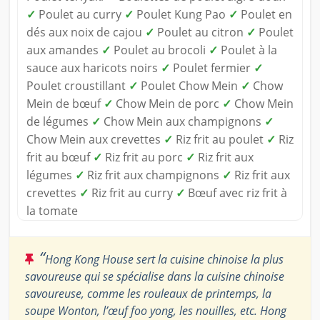
✓
Poulet au curry
✓
Poulet Kung Pao
✓
Poulet en
dés aux noix de cajou
✓
Poulet au citron
✓
Poulet
aux amandes
✓
Poulet au brocoli
✓
Poulet à la
sauce aux haricots noirs
✓
Poulet fermier
✓
Poulet croustillant
✓
Poulet Chow Mein
✓
Chow
Mein de bœuf
✓
Chow Mein de porc
✓
Chow Mein
de légumes
✓
Chow Mein aux champignons
✓
Chow Mein aux crevettes
✓
Riz frit au poulet
✓
Riz
frit au bœuf
✓
Riz frit au porc
✓
Riz frit aux
légumes
✓
Riz frit aux champignons
✓
Riz frit aux
crevettes
✓
Riz frit au curry
✓
Bœuf avec riz frit à
la tomate
“
Hong Kong House sert la cuisine chinoise la plus
savoureuse qui se spécialise dans la cuisine chinoise
savoureuse, comme les rouleaux de printemps, la
soupe Wonton, l’œuf foo yong, les nouilles, etc. Hong