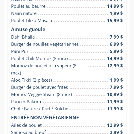
Poulet au beurre
14,99 $
Naan nature
1,99 $
Poulet Tikka Masala
15,99 $
Amuse-gueule
Dahi Bhalla
7,99 $
Burger de nouilles végétariennes
6,99 $
Pani Puri
5,99 $
Poulet Chili Momoz (8 mcx)
14,99 $
Momoz de poulet à la vapeur (8 
12,99 $
mcx)
Aloo Tikki (2 pièces)
1,99 $
Burger de poulet avec frites
7,99 $
Momoz Veggie Steam (8 mcx)
10,99 $
Paneer Pakora
11,99 $
Chole Bature / Puri / Kulche
11,99 $
ENTRÉE NON VÉGÉTARIENNE
Ailes de poulet
12,99 $
Samosa au bœuf
2,99 $