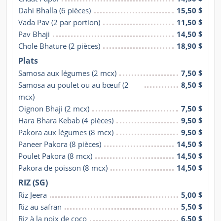
Dahi Bhalla (6 pièces)
15,50 $
Vada Pav (2 par portion)
11,50 $
Pav Bhaji
14,50 $
Chole Bhature (2 pièces)
18,90 $
Plats
Samosa aux légumes (2 mcx)
7,50 $
Samosa au poulet ou au bœuf (2 
8,50 $
mcx)
Oignon Bhaji (2 mcx)
7,50 $
Hara Bhara Kebab (4 pièces)
9,50 $
Pakora aux légumes (8 mcx)
9,50 $
Paneer Pakora (8 pièces)
14,50 $
Poulet Pakora (8 mcx)
14,50 $
Pakora de poisson (8 mcx)
14,50 $
RIZ (SG)
Riz Jeera
5,00 $
Riz au safran
5,50 $
Riz à la noix de coco
6,50 $