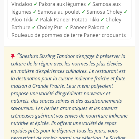
Vindaloo
✓
Pakora aux légumes
✓
Samosa aux
légumes
✓
Samosa au poulet
✓
Samosa Choley
✓
Aloo Tikki
✓
Palak Paneer Potato Tikki
✓
Choley
Bathure
✓
Choley Puri
✓
Paneer Pakora
✓
Rouleaux de pommes de terre Paneer croquants
“
Sheshu’s Sizzling Tandoor s’engage à préserver la
culture de la région avec les normes les plus élevées
en matière d’expériences culinaires. Le restaurant est
la destination pour la cuisine indienne fraîche et faite
maison à Grande Prairie. Leur menu polyvalent
propose une variété d’ingrédients nouveaux et
naturels, des sauces saines et des assaisonnements
savoureux. Les herbes aromatiques et les saveurs
crémeuses guériront vos envies de nourriture indienne
nutritive et épicée. Ils offrent une variété de repas
rapides prêts pour le déjeuner tous les jours, vous
permettant de choisir parmi une sélection. Le Sizzling