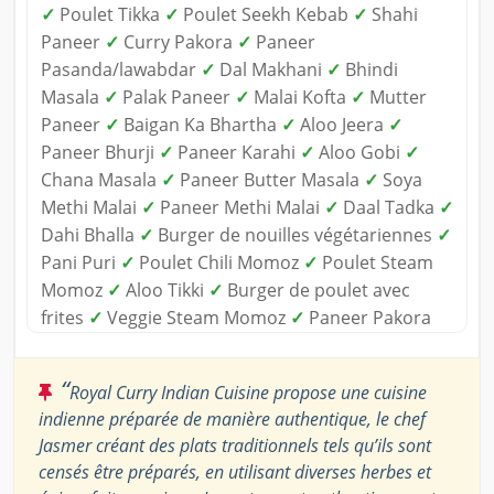
✓
Poulet Tikka
✓
Poulet Seekh Kebab
✓
Shahi
Paneer
✓
Curry Pakora
✓
Paneer
Pasanda/lawabdar
✓
Dal Makhani
✓
Bhindi
Masala
✓
Palak Paneer
✓
Malai Kofta
✓
Mutter
Paneer
✓
Baigan Ka Bhartha
✓
Aloo Jeera
✓
Paneer Bhurji
✓
Paneer Karahi
✓
Aloo Gobi
✓
Chana Masala
✓
Paneer Butter Masala
✓
Soya
Methi Malai
✓
Paneer Methi Malai
✓
Daal Tadka
✓
Dahi Bhalla
✓
Burger de nouilles végétariennes
✓
Pani Puri
✓
Poulet Chili Momoz
✓
Poulet Steam
Momoz
✓
Aloo Tikki
✓
Burger de poulet avec
frites
✓
Veggie Steam Momoz
✓
Paneer Pakora
“
Royal Curry Indian Cuisine propose une cuisine
indienne préparée de manière authentique, le chef
Jasmer créant des plats traditionnels tels qu’ils sont
censés être préparés, en utilisant diverses herbes et