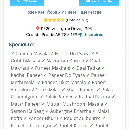
APPELEZ
CONTACTEZ
SHESHU'S SIZZLING TANDOOR
(
Note de 4,9
)
11520 Westgate Drive, #105,
Grande Prairie AB T8V 4E9
Itinéraires
Spécialité:
✓
Channa Masala
✓
Bhindi Do Pyaza
✓
Aloo
Gobhi Masala
✓
Navrattan Korma
✓
Daal
Makhani
✓
Paneer Makhani
✓
Daal Tadka
✓
Kadhai Paneer
✓
Paneer Do Pyaza
✓
Paneer
Methi Malai
✓
Paneer Tikka Masala
✓
Paneer
Vindaloo
✓
Subzi Milan
✓
Shahi Paneer
✓
Palak
Champignon
✓
Palak Paneer
✓
Kadhai Pakora
✓
Matar Paneer
✓
Muttar Mushroom Masala
✓
Sarson Ka Saag
✓
Aubergine Bhartha
✓
Malai
Kofta
✓
Paneer Bhurji
✓
Poulet au beurre
✓
Poulet à la mangue
✓
Poulet Korma
✓
Poulet