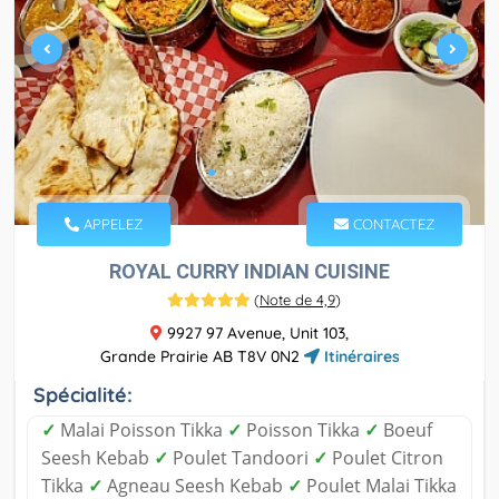
APPELEZ
CONTACTEZ
ROYAL CURRY INDIAN CUISINE
(
Note de 4,9
)
9927 97 Avenue, Unit 103,
Grande Prairie AB T8V 0N2
Itinéraires
Spécialité:
✓
Malai Poisson Tikka
✓
Poisson Tikka
✓
Boeuf
Seesh Kebab
✓
Poulet Tandoori
✓
Poulet Citron
Tikka
✓
Agneau Seesh Kebab
✓
Poulet Malai Tikka