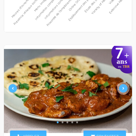
7
+
ans
en
TBR