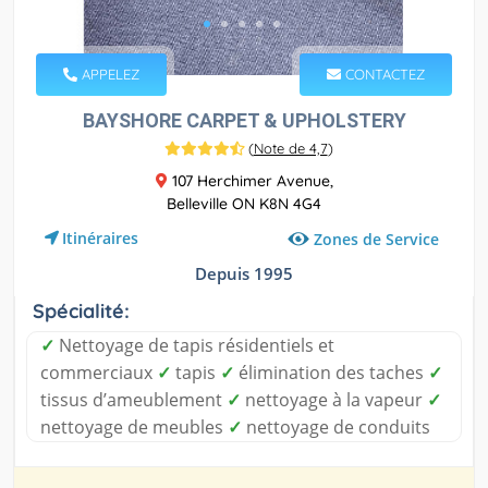
APPELEZ
CONTACTEZ
BAYSHORE CARPET & UPHOLSTERY
(
Note de 4,7
)
107 Herchimer Avenue,
Belleville ON K8N 4G4
Itinéraires
Zones de Service
Depuis 1995
Spécialité:
✓
Nettoyage de tapis résidentiels et
commerciaux
✓
tapis
✓
élimination des taches
✓
tissus d’ameublement
✓
nettoyage à la vapeur
✓
nettoyage de meubles
✓
nettoyage de conduits