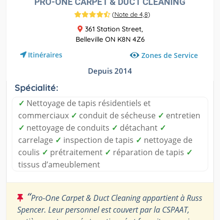
PRO-ONE CARPET & DUCT CLEANING
(
Note de 4,8
)
361 Station Street,
Belleville ON K8N 4Z6
Itinéraires
Zones de Service
Depuis 2014
Spécialité:
✓
Nettoyage de tapis résidentiels et
commerciaux
✓
conduit de sécheuse
✓
entretien
✓
nettoyage de conduits
✓
détachant
✓
carrelage
✓
inspection de tapis
✓
nettoyage de
coulis
✓
prétraitement
✓
réparation de tapis
✓
tissus d’ameublement
“
Pro-One Carpet & Duct Cleaning appartient à Russ
Spencer. Leur personnel est couvert par la CSPAAT,