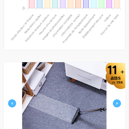
11
+
ans
en
TBR