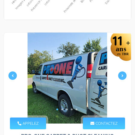
11
+
ans
en
TBR
APPELEZ
CONTACTEZ