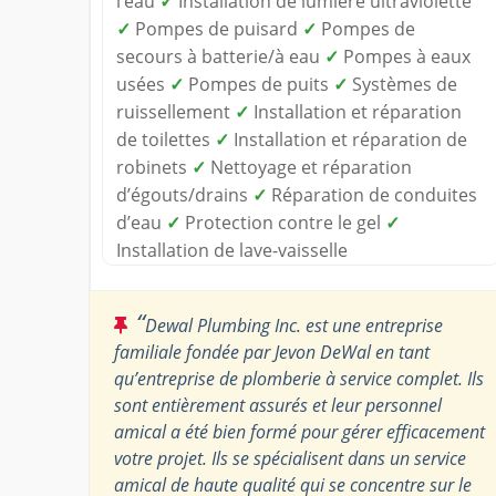
l’eau
✓
Installation de lumière ultraviolette
✓
Pompes de puisard
✓
Pompes de
secours à batterie/à eau
✓
Pompes à eaux
usées
✓
Pompes de puits
✓
Systèmes de
ruissellement
✓
Installation et réparation
de toilettes
✓
Installation et réparation de
robinets
✓
Nettoyage et réparation
d’égouts/drains
✓
Réparation de conduites
d’eau
✓
Protection contre le gel
✓
Installation de lave-vaisselle
“
Dewal Plumbing Inc. est une entreprise
familiale fondée par Jevon DeWal en tant
qu’entreprise de plomberie à service complet. Ils
sont entièrement assurés et leur personnel
amical a été bien formé pour gérer efficacement
votre projet. Ils se spécialisent dans un service
amical de haute qualité qui se concentre sur le