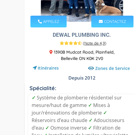
APPELEZ
CONTACTEZ
DEWAL PLUMBING INC.
(
Note de 4,9
)
1390B Mudcat Road, Plainfield,
Belleville ON K0K 2V0
Itinéraires
Zones de Service
Depuis 2012
Spécialité:
✓
Système de plomberie résidentiel sur
mesure/haut de gamme
✓
Mises à
jour/rénovations de plomberie
✓
Réservoirs d’eau chaude
✓
Adoucisseurs
d’eau
✓
Osmose inverse
✓
Filtration de