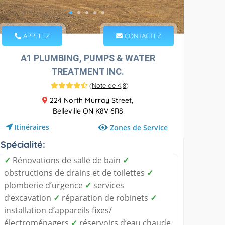
APPELEZ
CONTACTEZ
A1 PLUMBING, PUMPS & WATER
TREATMENT INC.
(
Note de 4,8
)
224 North Murray Street,
Belleville ON K8V 6R8
Itinéraires
Zones de Service
Spécialité:
✓
Rénovations de salle de bain
✓
obstructions de drains et de toilettes
✓
plomberie d’urgence
✓
services
d’excavation
✓
réparation de robinets
✓
installation d’appareils fixes/
électroménagers
✓
réservoirs d’eau chaude