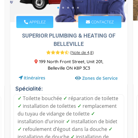
APPELEZ
CONTACTEZ
SUPERIOR PLUMBING & HEATING OF
BELLEVILLE
(
Note de 4,8
)
199 North Front Street, Unit 201,
Belleville ON K8P 3C3
Itinéraires
Zones de Service
Spécialité:
✓
Toilette bouchée
✓
réparation de toilette
✓
installation de toilettes
✓
remplacement
du tuyau de vidange de toilette
✓
installation d’urinoir
✓
installation de bidet
✓
refoulement d’égout dans la douche
✓
installation de douche
✓
installation de