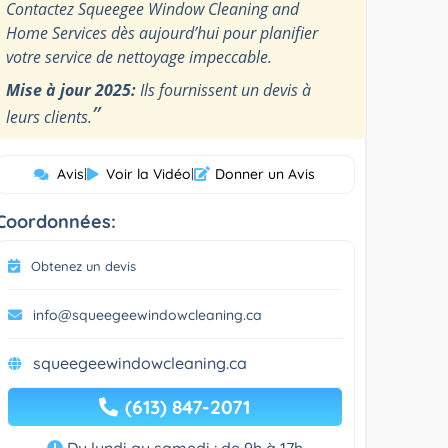
Contactez Squeegee Window Cleaning and
Home Services dès aujourd’hui pour planifier
votre service de nettoyage impeccable.
Mise à jour 2025:
Ils fournissent un devis à
”
leurs clients.
Avis
|
Voir la Vidéo
|
Donner un Avis
Coordonnées:
Obtenez un devis
info@squeegeewindowcleaning.ca
squeegeewindowcleaning.ca
(613) 847-2071
Du lundi au samedi : de 9h à 17h