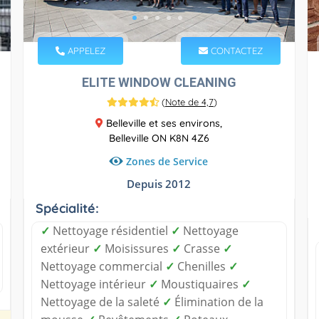
APPELEZ
CONTACTEZ
ELITE WINDOW CLEANING
(
Note de 4,7
)
Belleville et ses environs,
Belleville ON K8N 4Z6
Zones de Service
Depuis 2012
Spécialité:
✓
Nettoyage résidentiel
✓
Nettoyage
extérieur
✓
Moisissures
✓
Crasse
✓
Nettoyage commercial
✓
Chenilles
✓
Nettoyage intérieur
✓
Moustiquaires
✓
Nettoyage de la saleté
✓
Élimination de la