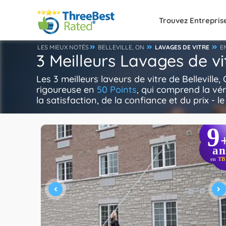
Trouvez Entrepris
LES MIEUX NOTÉS
BELLEVILLE, ON
LAVAGES DE VITRE
E
3 Meilleurs Lavages de vit
Les 3 meilleurs laveurs de vitre de Bellevill
rigoureuse en
50 Points
, qui comprend la vér
la satisfaction, de la confiance et du prix - l
9
an
en
TB