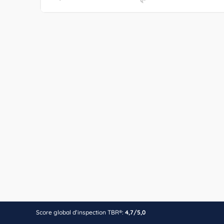
Score global d’inspection TBR®:
4,7/5,0