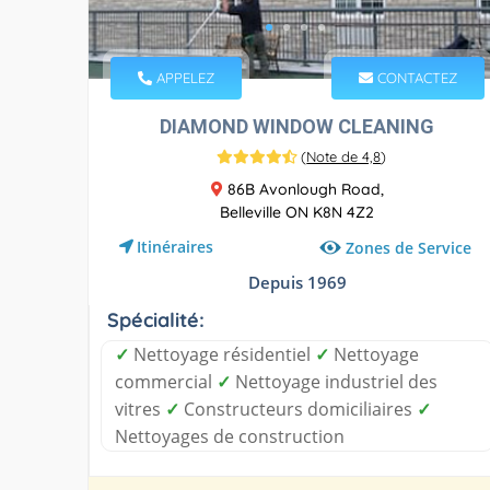
APPELEZ
CONTACTEZ
DIAMOND WINDOW CLEANING
(
Note de 4,8
)
86B Avonlough Road,
Belleville ON K8N 4Z2
Itinéraires
Zones de Service
Depuis 1969
Spécialité:
✓
Nettoyage résidentiel
✓
Nettoyage
commercial
✓
Nettoyage industriel des
vitres
✓
Constructeurs domiciliaires
✓
Nettoyages de construction