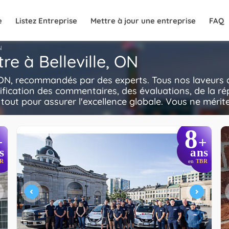
e
Listez Entreprise
Mettre à jour une entreprise
FAQ
N
re à Belleville, ON
e, ON, recommandés par des experts. Tous nos laveurs d
ification des commentaires, des évaluations, de la ré
e tout pour assurer l'excellence globale. Vous ne mérite
8
+
+
s
ans
R
en
TBR