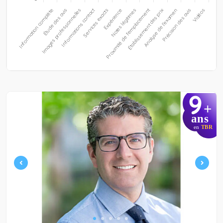
9
+
ans
en
TBR