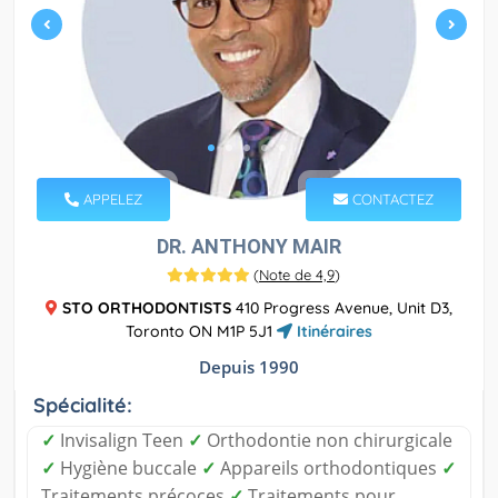
APPELEZ
CONTACTEZ
DR. ANTHONY MAIR
(
Note de 4,9
)
STO ORTHODONTISTS
410 Progress Avenue, Unit D3,
Toronto ON M1P 5J1
Itinéraires
Depuis 1990
Spécialité:
✓
Invisalign Teen
✓
Orthodontie non chirurgicale
✓
Hygiène buccale
✓
Appareils orthodontiques
✓
Traitements précoces
✓
Traitements pour