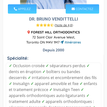
APPELEZ
CONTACTEZ
DR. BRUNO VENDITTELLI
(
Note de 4,8
)
FOREST HILL ORTHODONTICS
72 Saint Clair Avenue West,
Toronto ON M4V 1M7
Itinéraires
Depuis 2000
Spécialité:
✓
Occlusion croisée
✓
séparateurs perdus
✓
dents en éruption
✓
boîtiers ou bandes
desserrés
✓
irritations et encombrement des fils
✓
Invisalign
✓
appareil amovible et fixe
✓
enfants
et traitement précoce
✓
Invisalign Teen
✓
appareils orthodontiques auto-ligaturants
✓
traitement adulte
✓
appareils orthodontiques :