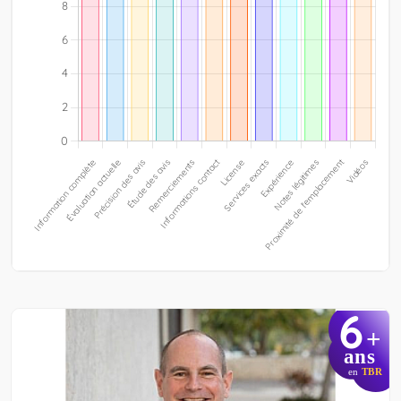
6
+
ans
en
TBR