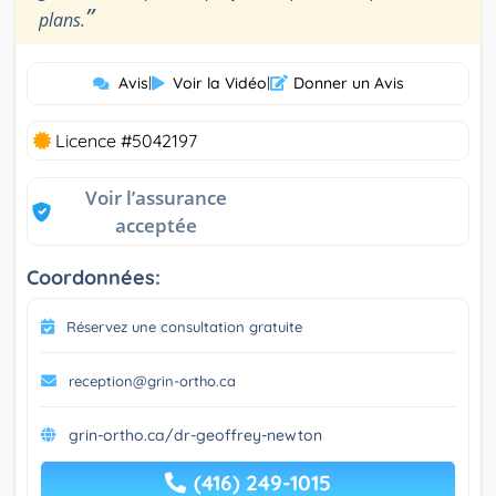
”
plans.
Avis
|
Voir la Vidéo
|
Donner un Avis
Licence #5042197
Voir l’assurance
acceptée
Coordonnées:
Réservez une consultation gratuite
reception@grin-ortho.ca
grin-ortho.ca/dr-geoffrey-newton
(416) 249-1015