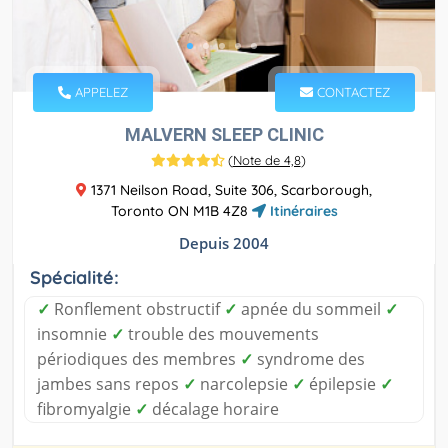
APPELEZ
CONTACTEZ
MALVERN SLEEP CLINIC
(
Note de 4,8
)
1371 Neilson Road, Suite 306, Scarborough,
Toronto ON M1B 4Z8
Itinéraires
Depuis 2004
Spécialité:
✓
Ronflement obstructif
✓
apnée du sommeil
✓
insomnie
✓
trouble des mouvements
périodiques des membres
✓
syndrome des
jambes sans repos
✓
narcolepsie
✓
épilepsie
✓
fibromyalgie
✓
décalage horaire