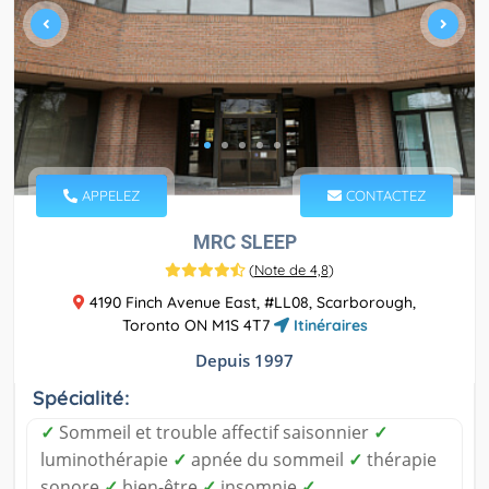
APPELEZ
CONTACTEZ
MRC SLEEP
(
Note de 4,8
)
4190 Finch Avenue East, #LL08, Scarborough,
Toronto ON M1S 4T7
Itinéraires
Depuis 1997
Spécialité:
✓
Sommeil et trouble affectif saisonnier
✓
luminothérapie
✓
apnée du sommeil
✓
thérapie
sonore
✓
bien-être
✓
insomnie
✓