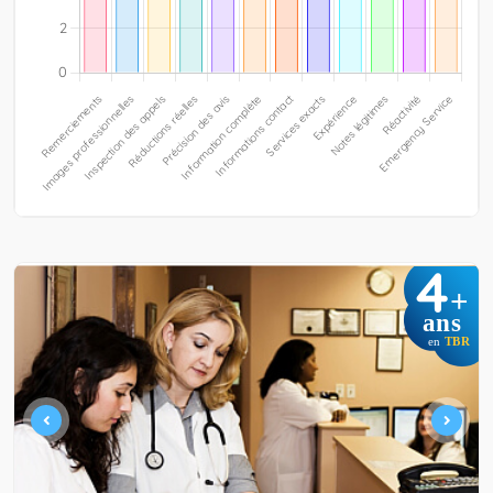
4
+
ans
en
TBR