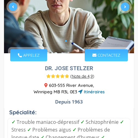
APPELEZ
CONTACTEZ
DR. JOSE STELZER
(
Note de 4,9
)
603-555 River Avenue,
Winnipeg MB R3L 0E3
Itinéraires
Depuis 1963
Spécialité:
✓
Trouble maniaco-dépressif
✓
Schizophrénie
✓
Stress
✓
Problèmes aigus
✓
Problèmes de
longue date
✓
Changement d’humeur
✓