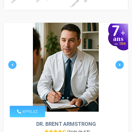
7
+
ans
en
TBR
APPELEZ
DR. BRENT ARMSTRONG
(
Note de 4,8
)