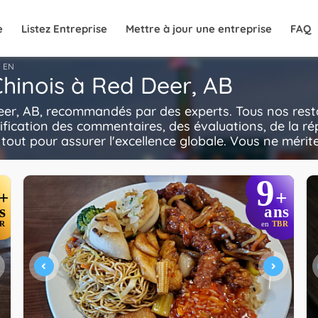
e
Listez Entreprise
Mettre à jour une entreprise
FAQ
EN
Chinois à Red Deer, AB
eer, AB, recommandés par des experts. Tous nos resta
ification des commentaires, des évaluations, de la ré
e tout pour assurer l'excellence globale. Vous ne mérite
9
+
+
s
ans
R
en
TBR