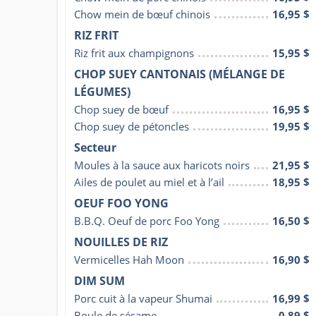
Chow mein de bœuf chinois
16,95 $
RIZ FRIT
Riz frit aux champignons
15,95 $
CHOP SUEY CANTONAIS (MÉLANGE DE
LÉGUMES)
Chop suey de bœuf
16,95 $
Chop suey de pétoncles
19,95 $
Secteur
Moules à la sauce aux haricots noirs
21,95 $
Ailes de poulet au miel et à l’ail
18,95 $
OEUF FOO YONG
B.B.Q. Oeuf de porc Foo Yong
16,50 $
NOUILLES DE RIZ
Vermicelles Hah Moon
16,90 $
DIM SUM
Porc cuit à la vapeur Shumai
16,99 $
Boule de sésame
0,89 $