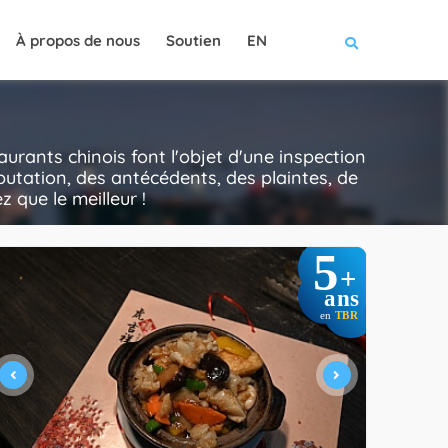
À propos de nous
Soutien
EN
urants chinois font l'objet d'une inspection
putation, des antécédents, des plaintes, de
z que le meilleur !
5
+
ans
en
TBR