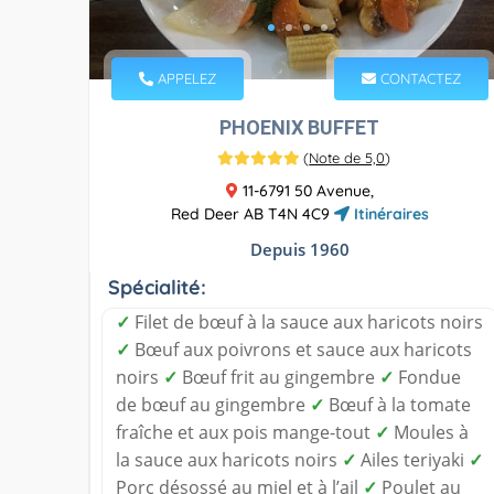
APPELEZ
CONTACTEZ
PHOENIX BUFFET
(
Note de 5,0
)
11-6791 50 Avenue,
Red Deer AB T4N 4C9
Itinéraires
Depuis 1960
Spécialité:
✓
Filet de bœuf à la sauce aux haricots noirs
✓
Bœuf aux poivrons et sauce aux haricots
noirs
✓
Bœuf frit au gingembre
✓
Fondue
de bœuf au gingembre
✓
Bœuf à la tomate
fraîche et aux pois mange-tout
✓
Moules à
la sauce aux haricots noirs
✓
Ailes teriyaki
✓
Porc désossé au miel et à l’ail
✓
Poulet au