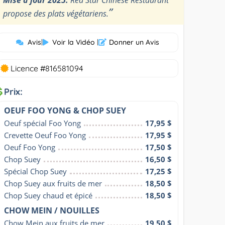
”
propose des plats végétariens.
Avis
|
Voir la Vidéo
|
Donner un Avis
Licence #816581094
Prix:
OEUF FOO YONG & CHOP SUEY
Oeuf spécial Foo Yong
17,95 $
Crevette Oeuf Foo Yong
17,95 $
Oeuf Foo Yong
17,50 $
Chop Suey
16,50 $
Spécial Chop Suey
17,25 $
Chop Suey aux fruits de mer
18,50 $
Chop Suey chaud et épicé
18,50 $
CHOW MEIN / NOUILLES
Chow Mein aux fruits de mer
19,50 $