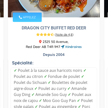
APPELEZ
DRAGON CITY BUFFET RED DEER
(
Note de 4,8
)
2325 50 Avenue,
Red Deer AB T4R 1M7
Itinéraires
Depuis 2004
Spécialité:
✓
Poulet à la sauce aux haricots noirs
✓
Poulet au citron
✓
Fondue de poulet
✓
Poulet du Sichuan
✓
Boulettes de poulet
aigre-doux
✓
Poulet au curry
✓
Amande
Guy Ding
✓
Amande Soo Guy
✓
Poulet aux
noix de cajou
✓
Moo Goo Guy Pan
✓
Poulet
style palais
✓
Poulet au gingembre
✓
Porc