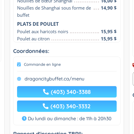
Nouilles de bœuf Shanghai
16,00 $
Nouilles de Shanghai sous forme de 
14,90 $
buffet
PLATS DE POULET
Poulet aux haricots noirs
15,95 $
Poulet au citron
15,95 $
Coordonnées:
Commande en ligne
dragoncitybuffet.ca/menu
(403) 340-3388
(403) 340-3332
Du lundi au dimanche : de 11h à 20h30
Rapport d'inspection TBR®: