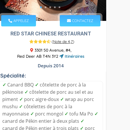
APPELEZ
CONTACTEZ
RED STAR CHINESE RESTAURANT
(
Note de 4,7
)
3301 50 Avenue, #4,
Red Deer AB T4N 3Y2
Itinéraires
Depuis 2014
Spécialité:
✓
Canard BBQ
✓
côtelette de porc à la
pékinoise
✓
côtelette de porc au sel et au
piment
✓
porc aigre-doux
✓
wrap au porc
mushu
✓
côtelettes de porc à la
mayonnaise
✓
porc mongol
✓
tofu Ma Po
✓
canard de Pékin entier à deux plats
✓
canard de Pékin entier à trois plats
✓
porc