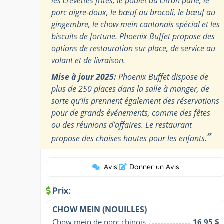
les crevettes frites, le poulet au citron pané, le
porc aigre-doux, le bœuf au brocoli, le bœuf au
gingembre, le chow mein cantonais spécial et les
biscuits de fortune. Phoenix Buffet propose des
options de restauration sur place, de service au
volant et de livraison.
Mise à jour 2025:
Phoenix Buffet dispose de
plus de 250 places dans la salle à manger, de
sorte qu’ils prennent également des réservations
pour de grands événements, comme des fêtes
ou des réunions d’affaires. Le restaurant
”
propose des chaises hautes pour les enfants.
Avis
|
Donner un Avis
Prix:
CHOW MEIN (NOUILLES)
Chow mein de porc chinois
16,95 $