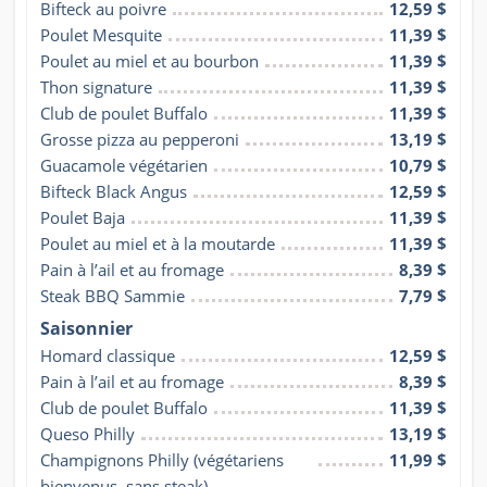
Bifteck au poivre
12,59 $
Poulet Mesquite
11,39 $
Poulet au miel et au bourbon
11,39 $
Thon signature
11,39 $
Club de poulet Buffalo
11,39 $
Grosse pizza au pepperoni
13,19 $
Guacamole végétarien
10,79 $
Bifteck Black Angus
12,59 $
Poulet Baja
11,39 $
Poulet au miel et à la moutarde
11,39 $
Pain à l’ail et au fromage
8,39 $
Steak BBQ Sammie
7,79 $
Saisonnier
Homard classique
12,59 $
Pain à l’ail et au fromage
8,39 $
Club de poulet Buffalo
11,39 $
Queso Philly
13,19 $
Champignons Philly (végétariens 
11,99 $
bienvenus, sans steak)