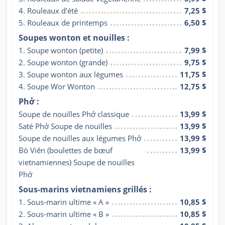
4. Rouleaux d’été
7,25 $
5. Rouleaux de printemps
6,50 $
Soupes wonton et nouilles :
1. Soupe wonton (petite)
7,99 $
2. Soupe wonton (grande)
9,75 $
3. Soupe wonton aux légumes
11,75 $
4. Soupe Wor Wonton
12,75 $
Phở :
Soupe de nouilles Phở classique
13,99 $
Saté Phở Soupe de nouilles
13,99 $
Soupe de nouilles aux légumes Phở
13,99 $
Bò Viên (boulettes de bœuf 
13,99 $
vietnamiennes) Soupe de nouilles 
Phở
Sous-marins vietnamiens grillés :
1. Sous-marin ultime « A »
10,85 $
2. Sous-marin ultime « B »
10,85 $