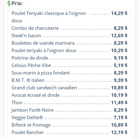
Prix:
Poulet Teriyaki classique à l’oignon 
14,29 $
doux
Combo de charcuterie
8,29 $
Steak’n bacon
12,69 $
Boulettes de viande marinara
8,29 $
Poulet teriyaki à l’oignon doux
10,29 $
Poitrine de dinde
9,19 $
Celsius Pêche Vibe
5,19 $
Sous-marin à pizza fondant
8,29 $
B.M.T. ® italien
9,39 $
Grand club sandwich canadien
10,89 $
Avocat écrasé et dinde
10,19 $
Thon
11,49 $
Jambon Forêt-Noire
8,29 $
Veggie Delite®
7,19 $
Bifteck et fromage
10,89 $
Poulet Rancher
12,19 $