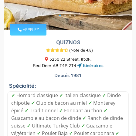
APPELEZ
QUIZNOS
(
Note de 4,8
)
5250 22 Street, #30F,
Red Deer AB T4R 2T4
Itinéraires
Depuis 1981
Spécialité:
✓
Homard classique
✓
Italien classique
✓
Dinde
chipotle
✓
Club de bacon au miel
✓
Monterey
épicé
✓
Traditionnel
✓
Fondant au thon
✓
Guacamole au bacon de dinde
✓
Ranch de dinde
suisse
✓
Ultimate Turkey Club
✓
Guacamole
végétarien
✓
Poulet Baja
✓
Poulet carbonara
✓