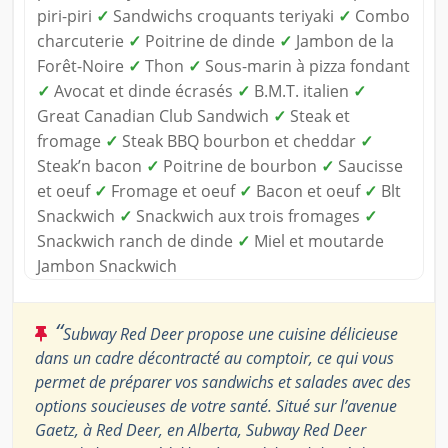
piri-piri
✓
Sandwichs croquants teriyaki
✓
Combo
charcuterie
✓
Poitrine de dinde
✓
Jambon de la
Forêt-Noire
✓
Thon
✓
Sous-marin à pizza fondant
✓
Avocat et dinde écrasés
✓
B.M.T. italien
✓
Great Canadian Club Sandwich
✓
Steak et
fromage
✓
Steak BBQ bourbon et cheddar
✓
Steak’n bacon
✓
Poitrine de bourbon
✓
Saucisse
et oeuf
✓
Fromage et oeuf
✓
Bacon et oeuf
✓
Blt
Snackwich
✓
Snackwich aux trois fromages
✓
Snackwich ranch de dinde
✓
Miel et moutarde
Jambon Snackwich
“
Subway Red Deer propose une cuisine délicieuse
dans un cadre décontracté au comptoir, ce qui vous
permet de préparer vos sandwichs et salades avec des
options soucieuses de votre santé. Situé sur l’avenue
Gaetz, à Red Deer, en Alberta, Subway Red Deer