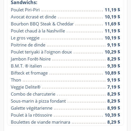
Sandwichs:
Poulet Piri-Piri
11,19 $
Avocat écrasé et dinde
10,19 $
Bourbon BBQ Steak & Cheddar
11,69 $
Poulet chaud à la Nashville
11,19 $
Le gros veggie
10,19 $
Poitrine de dinde
9,19 $
Poulet teriyaki à l’oignon doux
10,29 $
Jambon Forêt-Noire
8,29 $
B.M.T. ® italien
9,39 $
Bifteck et fromage
10,89 $
Thon
9,19 $
Veggie Delite®
7,19 $
Combo de charcuterie
8,29 $
Sous-marin à pizza fondant
8,29 $
Galette végétarienne
8,99 $
Poulet à la rôtissoire
10,39 $
Boulettes de viande marinara
8,29 $