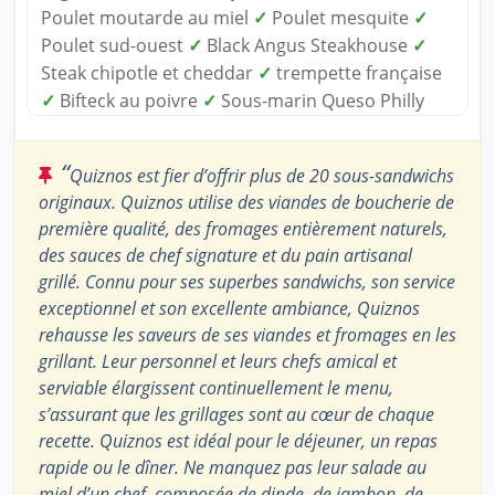
Poulet moutarde au miel
✓
Poulet mesquite
✓
Poulet sud-ouest
✓
Black Angus Steakhouse
✓
Steak chipotle et cheddar
✓
trempette française
✓
Bifteck au poivre
✓
Sous-marin Queso Philly
“
Quiznos est fier d’offrir plus de 20 sous-sandwichs
originaux. Quiznos utilise des viandes de boucherie de
première qualité, des fromages entièrement naturels,
des sauces de chef signature et du pain artisanal
grillé. Connu pour ses superbes sandwichs, son service
exceptionnel et son excellente ambiance, Quiznos
rehausse les saveurs de ses viandes et fromages en les
grillant. Leur personnel et leurs chefs amical et
serviable élargissent continuellement le menu,
s’assurant que les grillages sont au cœur de chaque
recette. Quiznos est idéal pour le déjeuner, un repas
rapide ou le dîner. Ne manquez pas leur salade au
miel d’un chef, composée de dinde, de jambon, de