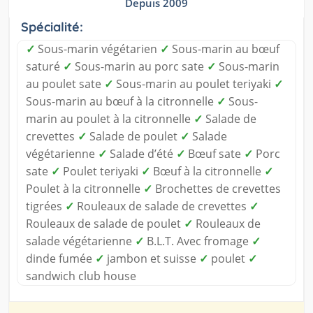
Depuis 2009
Spécialité:
✓
Sous-marin végétarien
✓
Sous-marin au bœuf
saturé
✓
Sous-marin au porc sate
✓
Sous-marin
au poulet sate
✓
Sous-marin au poulet teriyaki
✓
Sous-marin au bœuf à la citronnelle
✓
Sous-
marin au poulet à la citronnelle
✓
Salade de
crevettes
✓
Salade de poulet
✓
Salade
végétarienne
✓
Salade d’été
✓
Bœuf sate
✓
Porc
sate
✓
Poulet teriyaki
✓
Bœuf à la citronnelle
✓
Poulet à la citronnelle
✓
Brochettes de crevettes
tigrées
✓
Rouleaux de salade de crevettes
✓
Rouleaux de salade de poulet
✓
Rouleaux de
salade végétarienne
✓
B.L.T. Avec fromage
✓
dinde fumée
✓
jambon et suisse
✓
poulet
✓
sandwich club house