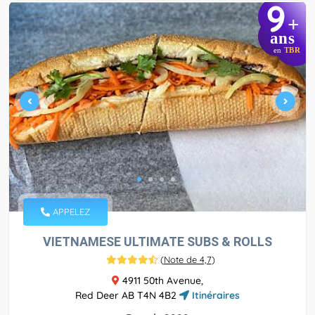
9
+
ans
en
TBR
APPELEZ
VIETNAMESE ULTIMATE SUBS & ROLLS
(
Note de 4,7
)
4911 50th Avenue,
Red Deer AB T4N 4B2
Itinéraires