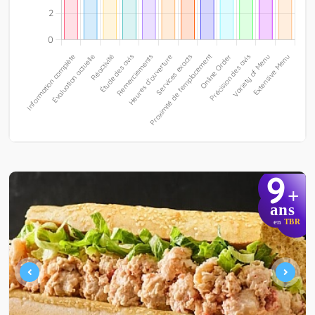
9
+
ans
en
TBR