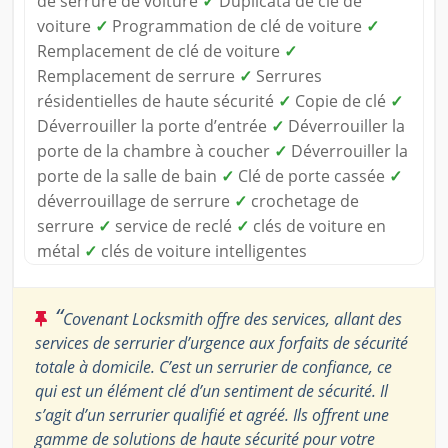
de serrure de voiture
✓
Duplicata de clé de
voiture
✓
Programmation de clé de voiture
✓
Remplacement de clé de voiture
✓
Remplacement de serrure
✓
Serrures
résidentielles de haute sécurité
✓
Copie de clé
✓
Déverrouiller la porte d’entrée
✓
Déverrouiller la
porte de la chambre à coucher
✓
Déverrouiller la
porte de la salle de bain
✓
Clé de porte cassée
✓
déverrouillage de serrure
✓
crochetage de
serrure
✓
service de reclé
✓
clés de voiture en
métal
✓
clés de voiture intelligentes
“
Covenant Locksmith offre des services, allant des
services de serrurier d’urgence aux forfaits de sécurité
totale à domicile. C’est un serrurier de confiance, ce
qui est un élément clé d’un sentiment de sécurité. Il
s’agit d’un serrurier qualifié et agréé. Ils offrent une
gamme de solutions de haute sécurité pour votre