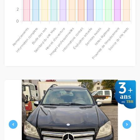
3
+
ans
en
TBR