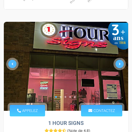
3
+
ans
en
TBR
APPELEZ
CONTACTEZ
1 HOUR SIGNS
(
Note de 4,8
)