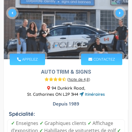
APPELEZ
CONTACTEZ
AUTO TRIM & SIGNS
(
Note de 4,8
)
94 Dunkirk Road,
St. Catharines ON L2P 3H4
Itinéraires
Depuis 1989
Spécialité:
✓
Enseignes
✓
Graphiques clients
✓
Affichage
d’exposition
✓
Habillages de voiturettes de golf
✓