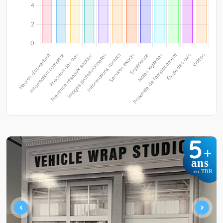
5
+
ans
en
TBR