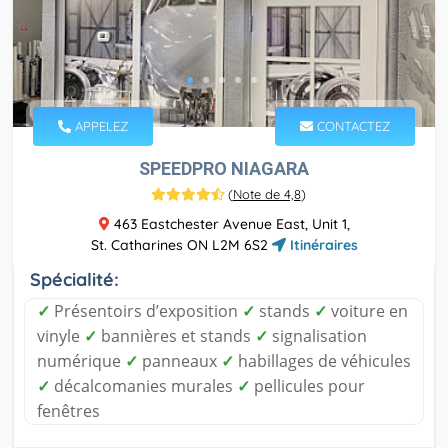
APPELEZ
CONTACTEZ
SPEEDPRO NIAGARA
(
Note de 4,8
)
463 Eastchester Avenue East, Unit 1,
St. Catharines ON L2M 6S2
Itinéraires
Spécialité:
✓
Présentoirs d’exposition
✓
stands
✓
voiture en
vinyle
✓
bannières et stands
✓
signalisation
numérique
✓
panneaux
✓
habillages de véhicules
✓
décalcomanies murales
✓
pellicules pour
fenêtres