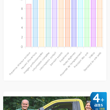
4
+
ans
en
TBR