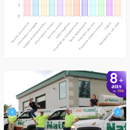
8
+
ans
en
TBR