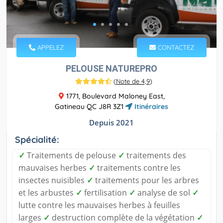
APPELEZ
CONTACTEZ
PELOUSE NATUREPRO
(
Note de 4,9
)
1771, Boulevard Maloney East,
Gatineau QC J8R 3Z1
Itinéraires
Depuis 2021
Spécialité:
✓
Traitements de pelouse
✓
traitements des
mauvaises herbes
✓
traitements contre les
insectes nuisibles
✓
traitements pour les arbres
et les arbustes
✓
fertilisation
✓
analyse de sol
✓
lutte contre les mauvaises herbes à feuilles
larges
✓
destruction complète de la végétation
✓