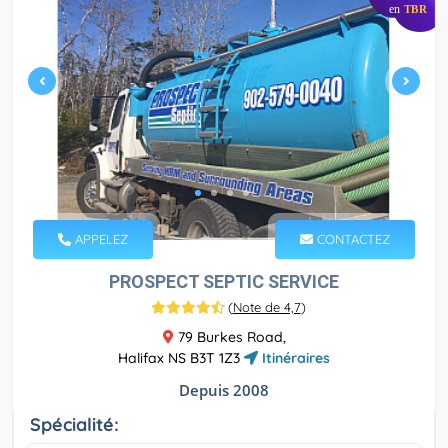
en
TBR
APPELEZ
CONTACTEZ
PROSPECT SEPTIC SERVICE
(
Note de 4,7
)
79 Burkes Road,
Halifax NS B3T 1Z3
Itinéraires
Depuis 2008
Spécialité: