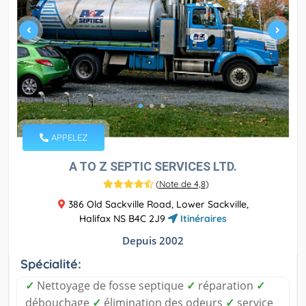
APPELEZ
A TO Z SEPTIC SERVICES LTD.
(
Note de 4,8
)
386 Old Sackville Road, Lower Sackville,
Halifax NS B4C 2J9
Itinéraires
Depuis 2002
Spécialité:
✓
Nettoyage de fosse septique
✓
réparation
✓
débouchage
✓
élimination des odeurs
✓
service