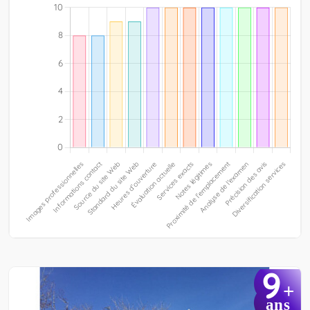
9
+
ans