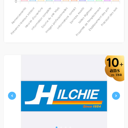
10
+
ans
en
TBR