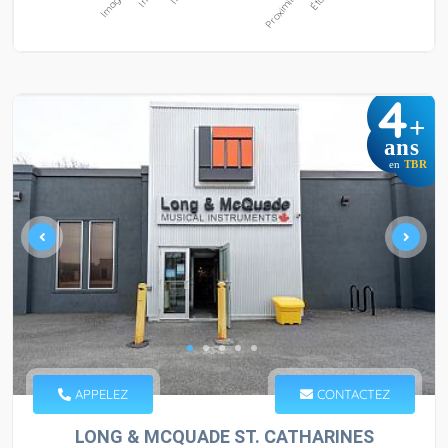
4
+
ans
en
TBR
APPELEZ
CONTACTEZ
LONG & MCQUADE ST. CATHARINES