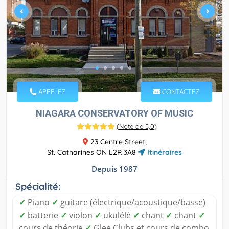
APPELEZ
CONTACTEZ
NIAGARA CONSERVATORY OF MUSIC
(
Note de 5,0
)
23 Centre Street,
St. Catharines ON L2R 3A8
Itinéraires
Depuis 1987
Spécialité:
✓
Piano
✓
guitare (électrique/acoustique/basse)
✓
batterie
✓
violon
✓
ukulélé
✓
chant
✓
chant
✓
cours de théorie
✓
Glee Clubs et cours de combo