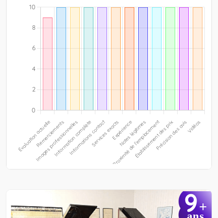
9
+
ans