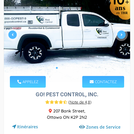
+
ans
en
TBR
APPELEZ
CONTACTEZ
GO! PEST CONTROL, INC.
(
Note de 4,8
)
207 Bank Street,
Ottawa ON K2P 2N2
Itinéraires
Zones de Service