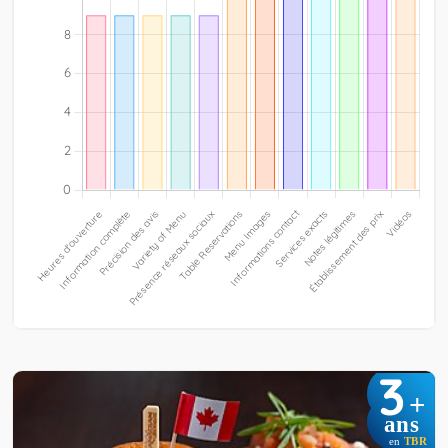
3
+
ans
en
TBR