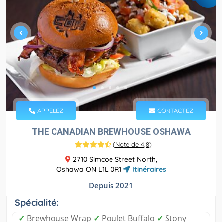
APPELEZ
CONTACTEZ
THE CANADIAN BREWHOUSE OSHAWA
(
Note de 4,8
)
2710 Simcoe Street North,
Oshawa ON L1L 0R1
Itinéraires
Depuis 2021
Spécialité:
✓
Brewhouse Wrap
✓
Poulet Buffalo
✓
Stony