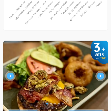
3
+
ans
en
TBR