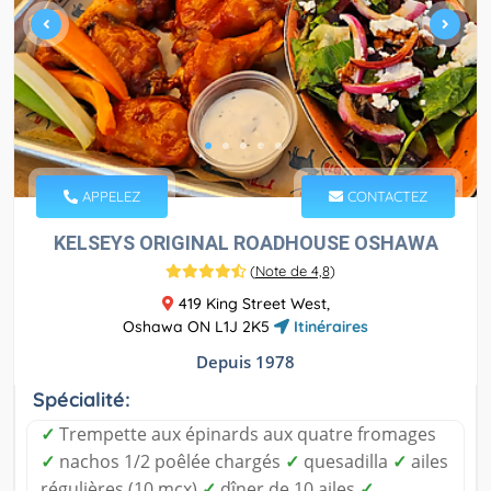
APPELEZ
CONTACTEZ
KELSEYS ORIGINAL ROADHOUSE OSHAWA
(
Note de 4,8
)
419 King Street West,
Oshawa ON L1J 2K5
Itinéraires
Depuis 1978
Spécialité:
✓
Trempette aux épinards aux quatre fromages
✓
nachos 1/2 poêlée chargés
✓
quesadilla
✓
ailes
régulières (10 mcx)
✓
dîner de 10 ailes
✓