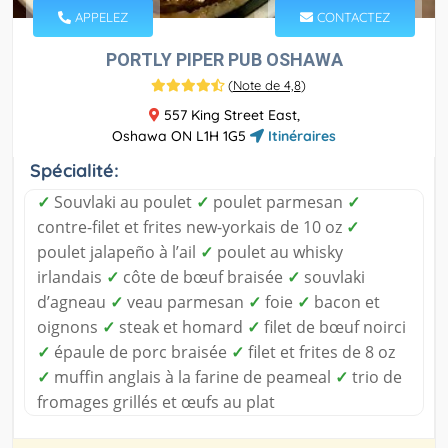
APPELEZ
CONTACTEZ
PORTLY PIPER PUB OSHAWA
(
Note de 4,8
)
557 King Street East,
Oshawa ON L1H 1G5
Itinéraires
Spécialité:
✓
Souvlaki au poulet
✓
poulet parmesan
✓
contre-filet et frites new-yorkais de 10 oz
✓
poulet jalapeño à l’ail
✓
poulet au whisky
irlandais
✓
côte de bœuf braisée
✓
souvlaki
d’agneau
✓
veau parmesan
✓
foie
✓
bacon et
oignons
✓
steak et homard
✓
filet de bœuf noirci
✓
épaule de porc braisée
✓
filet et frites de 8 oz
✓
muffin anglais à la farine de peameal
✓
trio de
fromages grillés et œufs au plat