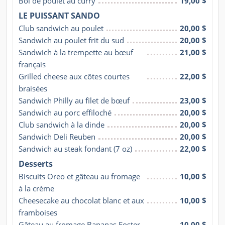
Bol de poulet au curry
19,00 $
LE PUISSANT SANDO
Club sandwich au poulet
20,00 $
Sandwich au poulet frit du sud
20,00 $
Sandwich à la trempette au bœuf 
21,00 $
français
Grilled cheese aux côtes courtes 
22,00 $
braisées
Sandwich Philly au filet de bœuf
23,00 $
Sandwich au porc effiloché
20,00 $
Club sandwich à la dinde
20,00 $
Sandwich Deli Reuben
20,00 $
Sandwich au steak fondant (7 oz)
22,00 $
Desserts
Biscuits Oreo et gâteau au fromage 
10,00 $
à la crème
Cheesecake au chocolat blanc et aux 
10,00 $
framboises
Gâteau au fromage Bananas Foster
10,00 $