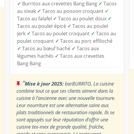
✓
Burritos aux crevettes Bang Bang
✓
Tacos
au steak
✓
Tacos au poisson croquant
✓
Tacos au falafel
✓
Tacos au poulet doux
✓
Tacos au poulet épicé
✓
Tacos au poulet
jerk
✓
Tacos au poulet croquant
✓
Tacos au
poulet croquant
✓
Tacos au porc effiloché
✓
Tacos au bœuf haché
✓
Tacos aux
légumes hachés
✓
Tacos aux crevettes
Bang Bang
“
Mise à jour 2025:
barBURRITO, La cuisine
combine tout ce que ses clients aiment dans la
cuisine à l’ancienne avec une nouvelle tournure.
Leur nourriture est une alternative saine aux
plats traditionnels de restauration rapide. Ils se
sont appuyés sur leur réputation d’offrir une
cuisine tex-mex de grande qualité, fraîche,
rapide et sans compromis. Le restaurant