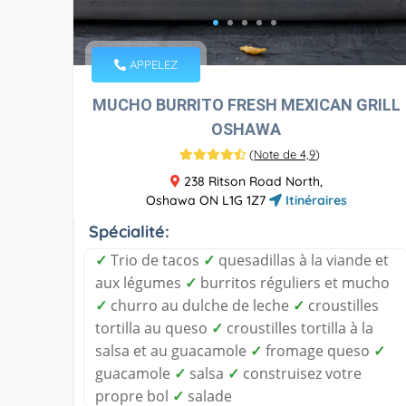
APPELEZ
MUCHO BURRITO FRESH MEXICAN GRILL
OSHAWA
(
Note de 4,9
)
238 Ritson Road North,
Oshawa ON L1G 1Z7
Itinéraires
Spécialité:
✓
Trio de tacos
✓
quesadillas à la viande et
aux légumes
✓
burritos réguliers et mucho
✓
churro au dulche de leche
✓
croustilles
tortilla au queso
✓
croustilles tortilla à la
salsa et au guacamole
✓
fromage queso
✓
guacamole
✓
salsa
✓
construisez votre
propre bol
✓
salade