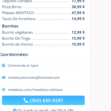
Taquitos Dorados
17,99 $
Pizza Birria
38,99 $
Plateau MEXITACO
47,99 $
Tacos De Arrachera
14,99 $
Burritos
Burrito végétarien
12,99 $
Burrito De Tinga
15,99 $
Burrito de chorizo
15,99 $
Coordonnées:
Commande en ligne
mexitacotoronto@hotmail.com
mexitaco.com/mexitaco-oshawa
(365) 633-0297
Du lundi au jeudi : de 12h à 23h