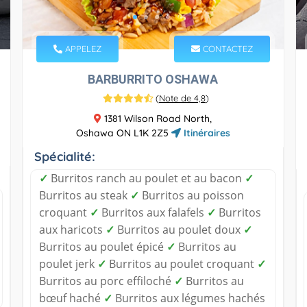
APPELEZ
CONTACTEZ
BARBURRITO OSHAWA
(
Note de 4,8
)
1381 Wilson Road North,
Oshawa ON L1K 2Z5
Itinéraires
Spécialité:
✓
Burritos ranch au poulet et au bacon
✓
Burritos au steak
✓
Burritos au poisson
croquant
✓
Burritos aux falafels
✓
Burritos
aux haricots
✓
Burritos au poulet doux
✓
Burritos au poulet épicé
✓
Burritos au
poulet jerk
✓
Burritos au poulet croquant
✓
Burritos au porc effiloché
✓
Burritos au
bœuf haché
✓
Burritos aux légumes hachés