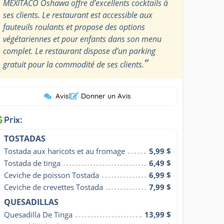
MEXITACO Oshawa offre d’excellents cocktails à
ses clients. Le restaurant est accessible aux
fauteuils roulants et propose des options
végétariennes et pour enfants dans son menu
complet. Le restaurant dispose d’un parking
”
gratuit pour la commodité de ses clients.
Avis
|
Donner un Avis
Prix:
TOSTADAS
Tostada aux haricots et au fromage
5,99 $
Tostada de tinga
6,49 $
Ceviche de poisson Tostada
6,99 $
Ceviche de crevettes Tostada
7,99 $
QUESADILLAS
Quesadilla De Tinga
13,99 $