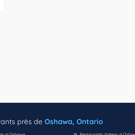
rants près de
Oshawa, Ontario
ias à Oshawa
Restaurants italiens à Osha