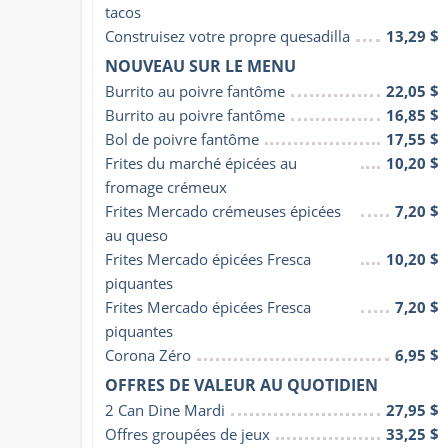
tacos
Construisez votre propre quesadilla
13,29 $
NOUVEAU SUR LE MENU
Burrito au poivre fantôme
22,05 $
Burrito au poivre fantôme
16,85 $
Bol de poivre fantôme
17,55 $
Frites du marché épicées au 
10,20 $
fromage crémeux
Frites Mercado crémeuses épicées 
7,20 $
au queso
Frites Mercado épicées Fresca 
10,20 $
piquantes
Frites Mercado épicées Fresca 
7,20 $
piquantes
Corona Zéro
6,95 $
OFFRES DE VALEUR AU QUOTIDIEN
2 Can Dine Mardi
27,95 $
Offres groupées de jeux
33,25 $