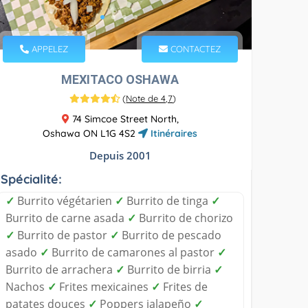
APPELEZ
CONTACTEZ
MEXITACO OSHAWA
(
Note de 4,7
)
74 Simcoe Street North,
Oshawa ON L1G 4S2
Itinéraires
Depuis 2001
Spécialité:
✓
Burrito végétarien
✓
Burrito de tinga
✓
Burrito de carne asada
✓
Burrito de chorizo
✓
Burrito de pastor
✓
Burrito de pescado
asado
✓
Burrito de camarones al pastor
✓
Burrito de arrachera
✓
Burrito de birria
✓
Nachos
✓
Frites mexicaines
✓
Frites de
patates douces
✓
Poppers jalapeño
✓