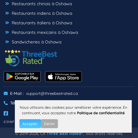
Restaurants chinois à Oshawa
Restaurants indiens à Oshawa
Restaurants italiens à Oshawa
Restaurants mexicains à Oshawa
Sandwicheries à Oshawa
E-Mail :
support@threebestrated.ca
Téléphone :
+1 (833)-488-6888
Nous utilisons des cookies pour améliorer votre expérience. En
continuant, vous acceptez notre
Politique de confidentialité
CONFIDENTIALITÉ
TERMES
Accepter
Déclin
© 2014-2026, CA
Three Best Rated®
, Tous droits réservés.