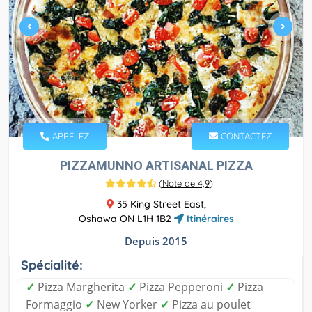
APPELEZ
CONTACTEZ
PIZZAMUNNO ARTISANAL PIZZA
(
Note de 4,9
)
35 King Street East,
Oshawa ON L1H 1B2
Itinéraires
Depuis 2015
Spécialité:
✓
Pizza Margherita
✓
Pizza Pepperoni
✓
Pizza
Formaggio
✓
New Yorker
✓
Pizza au poulet