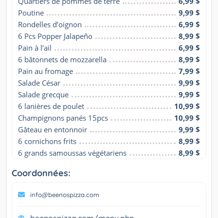
Quartiers de pommes de terre
6,99 $
Poutine
9,99 $
Rondelles d’oignon
6,99 $
6 Pcs Popper Jalapeño
8,99 $
Pain à l’ail
6,99 $
6 bâtonnets de mozzarella
8,99 $
Pain au fromage
7,99 $
Salade César
9,99 $
Salade grecque
9,99 $
6 lanières de poulet
10,99 $
Champignons panés 15pcs
10,99 $
Gâteau en entonnoir
9,99 $
6 cornichons frits
8,99 $
6 grands samoussas végétariens
8,99 $
Coordonnées:
info@beenospizza.com