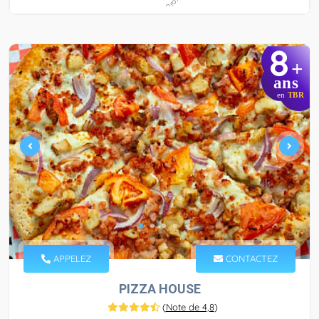
8
+
ans
en
TBR
APPELEZ
CONTACTEZ
PIZZA HOUSE
(
Note de 4,8
)