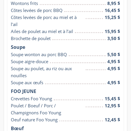
Wontons frits
8,95 $
Côtes levées de porc BBQ
16,45 $
Côtes levées de porc au miel et à 
15,25 $
l’ail
Ailes de poulet au miel et à l’ail
15,95 $
Brochette de poulet
3,50 $
Soupe
Soupe wonton au porc BBQ
5,50 $
Soupe aigre-douce
4,95 $
Soupe au poulet, au riz ou aux 
4,95 $
nouilles
Soupe aux œufs
4,95 $
FOO JEUNE
Crevettes Foo Young
15,45 $
Poulet / Boeuf / Porc / 
12,95 $
Champignons Foo Young
Oeuf nature Foo Young
12,45 $
Bœuf