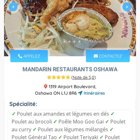
APPELEZ
CONTACTEZ
MANDARIN RESTAURANTS OSHAWA
(
Note de 5,0
)
1319 Airport Boulevard,
Oshawa ON L1J 8R6
Itinéraires
Spécialité:
✓
Poulet aux amandes et légumes en dés
✓
Poulet au brocoli
✓
Poêle Moo Goo Gai
✓
Poulet
au curry
✓
Poulet aux légumes mélangés
✓
Poulet Général Tao
✓
Poulet Teriyaki
✓
Poulet