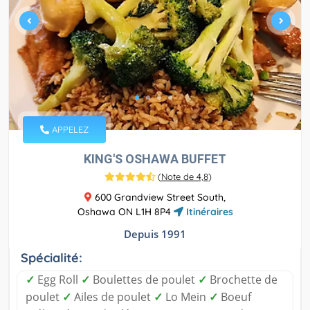
APPELEZ
KING'S OSHAWA BUFFET
(
Note de 4,8
)
600 Grandview Street South,
Oshawa ON L1H 8P4
Itinéraires
Depuis 1991
Spécialité:
✓
Egg Roll
✓
Boulettes de poulet
✓
Brochette de
poulet
✓
Ailes de poulet
✓
Lo Mein
✓
Boeuf