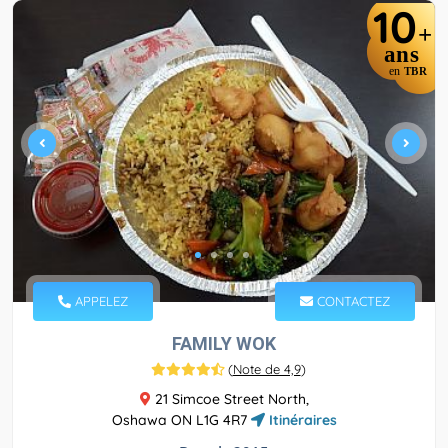
10
+
ans
en
TBR
APPELEZ
CONTACTEZ
FAMILY WOK
(
Note de 4,9
)
21 Simcoe Street North,
Oshawa ON L1G 4R7
Itinéraires