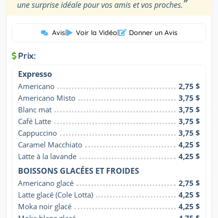
”
une surprise idéale pour vos amis et vos proches.
Avis
|
Voir la Vidéo
|
Donner un Avis
Prix:
Expresso
Americano
2,75 $
Americano Misto
3,75 $
Blanc mat
3,75 $
Café Latte
3,75 $
Cappuccino
3,75 $
Caramel Macchiato
4,25 $
Latte à la lavande
4,25 $
BOISSONS GLACÉES ET FROIDES
Americano glacé
2,75 $
Latte glacé (Cole Lotta)
4,25 $
Moka noir glacé
4,25 $