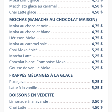
Moka blanc glacé
4,75 $
Macchiato glacé au caramel
4,50 $
Chai Latte glacé
4,50 $
MOCHAS (GANACHE AU CHOCOLAT MAISON)
Moka au chocolat noir
4,75 $
Moka au chocolat blanc
4,75 $
Hérisson Moka
4,75 $
Moka au caramel salé
4,75 $
Chai Moka épicé
5,25 $
Matcha Latte
5,25 $
Chocolat blanc. Framboise Moka
4,75 $
Gousse de vanille Moka
5,25 $
FRAPPÉS MÉLANGÉS À LA GLACE
Puce Java
5,25 $
Latte à la vanille
5,25 $
BOISSONS EN VEDETTE
Limonade à la lavande
3,50 $
Chai Latte
4,50 $