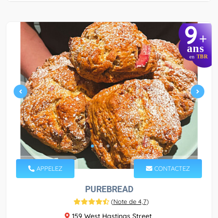
9
+
ans
en
TBR
APPELEZ
CONTACTEZ
PUREBREAD
(
Note de 4,7
)
159 West Hastings Street,