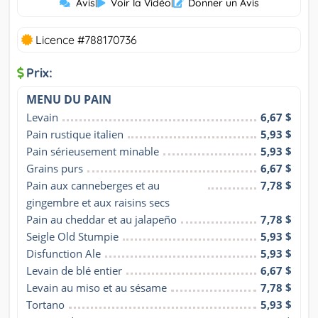
Avis
|
Voir la Vidéo
|
Donner un Avis
Licence #788170736
Prix:
MENU DU PAIN
Levain
6,67 $
Pain rustique italien
5,93 $
Pain sérieusement minable
5,93 $
Grains purs
6,67 $
Pain aux canneberges et au 
7,78 $
gingembre et aux raisins secs
Pain au cheddar et au jalapeño
7,78 $
Seigle Old Stumpie
5,93 $
Disfunction Ale
5,93 $
Levain de blé entier
6,67 $
Levain au miso et au sésame
7,78 $
Tortano
5,93 $