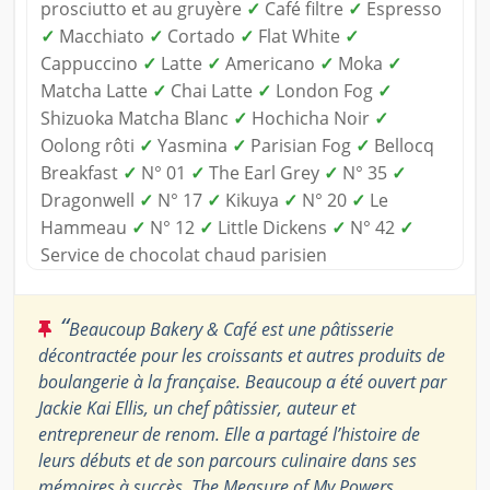
prosciutto et au gruyère
✓
Café filtre
✓
Espresso
✓
Macchiato
✓
Cortado
✓
Flat White
✓
Cappuccino
✓
Latte
✓
Americano
✓
Moka
✓
Matcha Latte
✓
Chai Latte
✓
London Fog
✓
Shizuoka Matcha Blanc
✓
Hochicha Noir
✓
Oolong rôti
✓
Yasmina
✓
Parisian Fog
✓
Bellocq
Breakfast
✓
N° 01
✓
The Earl Grey
✓
N° 35
✓
Dragonwell
✓
N° 17
✓
Kikuya
✓
N° 20
✓
Le
Hammeau
✓
N° 12
✓
Little Dickens
✓
N° 42
✓
Service de chocolat chaud parisien
“
Beaucoup Bakery & Café est une pâtisserie
décontractée pour les croissants et autres produits de
boulangerie à la française. Beaucoup a été ouvert par
Jackie Kai Ellis, un chef pâtissier, auteur et
entrepreneur de renom. Elle a partagé l’histoire de
leurs débuts et de son parcours culinaire dans ses
mémoires à succès, The Measure of My Powers.