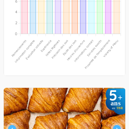
5
+
ans
en
TBR