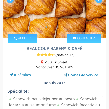
APPELEZ
CONTACTEZ
BEAUCOUP BAKERY & CAFÉ
(
Note de 4,4
)
2150 Fir Street,
Vancouver BC V6J 3B5
Itinéraires
Zones de Service
Depuis 2012
Spécialité:
✓
Sandwich petit-déjeuner au pesto
✓
Sandwich
focaccia au saumon fumé
✓
Sandwich focaccia au