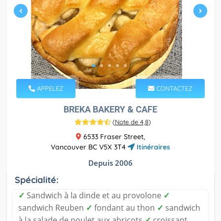
APPELEZ
CONTACTEZ
BREKA BAKERY & CAFE
(
Note de 4,8
)
6533 Fraser Street,
Vancouver BC V5X 3T4
Itinéraires
Depuis 2006
Spécialité:
✓
Sandwich à la dinde et au provolone
✓
sandwich Reuben
✓
fondant au thon
✓
sandwich
à la salade de poulet aux abricots
✓
croissant