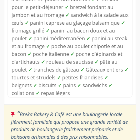
pour le petit-déjeuner
✓
bretzel fondant au
jambon et au fromage
✓
sandwich à la salade aux
œufs
✓
panini caprese au glaçage balsamique
✓
fromage grillé
✓
panini au bacon doux et au
poulet
✓
panini méditerranéen
✓
panini au steak
et au fromage
✓
poche au poulet chipotle et au
bacon
✓
poche italienne
✓
poche d’épinards et
d’artichauts
✓
rouleau de saucisse
✓
pâté au
poulet
✓
tranches de gâteau
✓
Gâteaux entiers
✓
tourtes et strudels
✓
petites friandises
✓
beignets
✓
biscuits
✓
pains
✓
sandwichs
✓
collations
✓
repas légers
“
Breka Bakery & Café est une boulangerie locale
fièrement familiale qui propose une grande variété de
produits de boulangerie fraîchement préparés et de
boissons artisanales à des prix raisonnables.