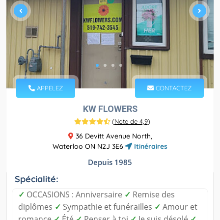
APPELEZ
CONTACTEZ
KW FLOWERS
(
Note de 4,9
)
36 Devitt Avenue North,
Waterloo ON N2J 3E6
Itinéraires
Depuis 1985
Spécialité:
✓
OCCASIONS : Anniversaire
✓
Remise des
diplômes
✓
Sympathie et funérailles
✓
Amour et
romance
✓
Été
✓
Penser à toi
✓
Je suis désolé
✓