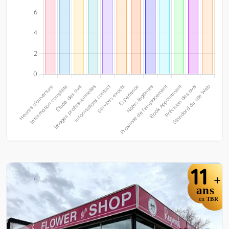
11
+
ans
en
TBR