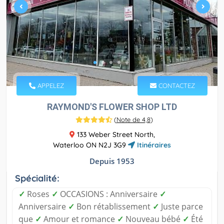
APPELEZ
CONTACTEZ
RAYMOND'S FLOWER SHOP LTD
(
Note de 4,8
)
133 Weber Street North,
Waterloo ON N2J 3G9
Itinéraires
Depuis 1953
Spécialité:
✓
Roses
✓
OCCASIONS : Anniversaire
✓
Anniversaire
✓
Bon rétablissement
✓
Juste parce
que
✓
Amour et romance
✓
Nouveau bébé
✓
Été