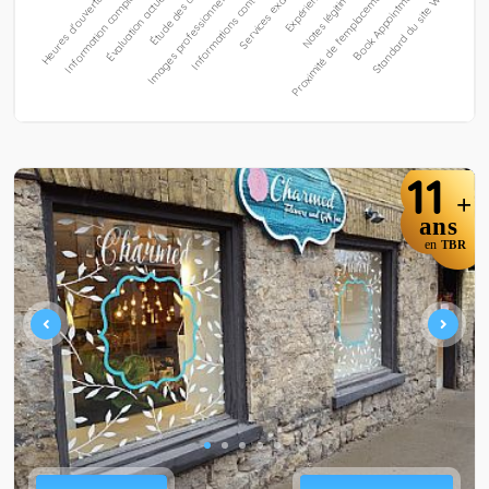
11
+
ans
en
TBR