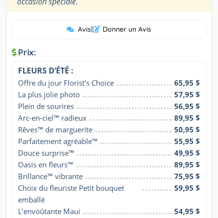
”
occasion spéciale.
Avis
|
Donner un Avis
Prix:
FLEURS D’ÉTÉ :
Offre du jour Florist’s Choice
65,95 $
La plus jolie photo
57,95 $
Plein de sourires
56,95 $
Arc-en-ciel™ radieux
89,95 $
Rêves™ de marguerite
50,95 $
Parfaitement agréable™
55,95 $
Douce surprise™
49,95 $
Oasis en fleurs™
89,95 $
Brillance™ vibrante
75,95 $
Choix du fleuriste Petit bouquet 
59,95 $
emballé
L’envoûtante Maui
54,95 $