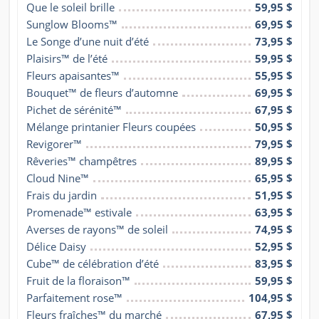
Que le soleil brille
59,95 $
Sunglow Blooms™
69,95 $
Le Songe d’une nuit d’été
73,95 $
Plaisirs™ de l’été
59,95 $
Fleurs apaisantes™
55,95 $
Bouquet™ de fleurs d’automne
69,95 $
Pichet de sérénité™
67,95 $
Mélange printanier Fleurs coupées
50,95 $
Revigorer™
79,95 $
Rêveries™ champêtres
89,95 $
Cloud Nine™
65,95 $
Frais du jardin
51,95 $
Promenade™ estivale
63,95 $
Averses de rayons™ de soleil
74,95 $
Délice Daisy
52,95 $
Cube™ de célébration d’été
83,95 $
Fruit de la floraison™
59,95 $
Parfaitement rose™
104,95 $
Fleurs fraîches™ du marché
67,95 $