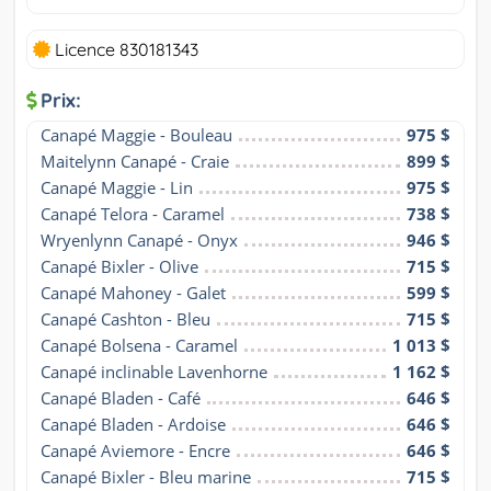
Licence 830181343
Prix:
Canapé Maggie - Bouleau
975 $
Maitelynn Canapé - Craie
899 $
Canapé Maggie - Lin
975 $
Canapé Telora - Caramel
738 $
Wryenlynn Canapé - Onyx
946 $
Canapé Bixler - Olive
715 $
Canapé Mahoney - Galet
599 $
Canapé Cashton - Bleu
715 $
Canapé Bolsena - Caramel
1 013 $
Canapé inclinable Lavenhorne
1 162 $
Canapé Bladen - Café
646 $
Canapé Bladen - Ardoise
646 $
Canapé Aviemore - Encre
646 $
Canapé Bixler - Bleu marine
715 $