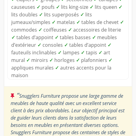
causeuses
✓
poufs
✓
lits king-size
✓
lits queen
✓
lits doubles
✓
lits superposés
✓
lits
jumeaux/simples
✓
matelas
✓
tables de chevet
✓
commodes
✓
coiffeuses
✓
accessoires de literie
✓
tables d’appoint
✓
tables basses
✓
meubles
d’extérieur
✓
consoles
✓
tables d’appoint
✓
fauteuils inclinables
✓
lampes
✓
tapis
✓
art
mural
✓
miroirs
✓
horloges
✓
plafonniers
✓
appliques murales
✓
autres accents pour la
maison
“
Snugglers Furniture propose une large gamme de
meubles de haute qualité avec un excellent service
client à des prix abordables. Leur objectif principal est
de guider leurs clients dans la satisfaction de leurs
besoins en meubles en présentant diverses options.
Snugglers Furniture propose des centaines de styles de