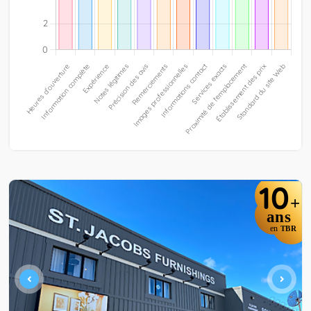
10
+
ans
en
TBR