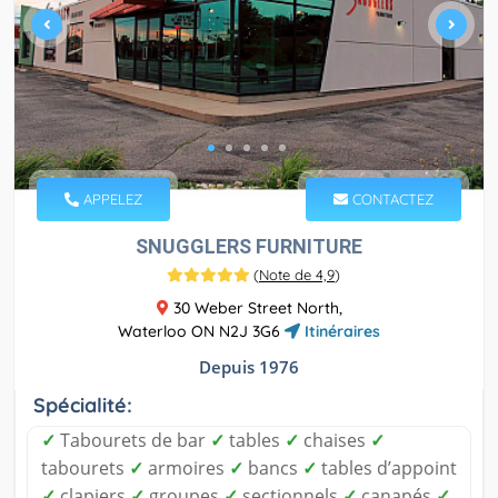
APPELEZ
CONTACTEZ
SNUGGLERS FURNITURE
(
Note de 4,9
)
30 Weber Street North,
Waterloo ON N2J 3G6
Itinéraires
Depuis 1976
Spécialité:
✓
Tabourets de bar
✓
tables
✓
chaises
✓
tabourets
✓
armoires
✓
bancs
✓
tables d’appoint
✓
clapiers
✓
groupes
✓
sectionnels
✓
canapés
✓