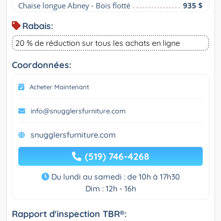
Chaise longue Abney - Bois flotté
935 $
Rabais:
20 % de réduction sur tous les achats en ligne
Coordonnées:
Acheter Maintenant
info@snugglersfurniture.com
snugglersfurniture.com
(519) 746-4268
Du lundi au samedi : de 10h à 17h30
Dim : 12h - 16h
Rapport d'inspection TBR®: