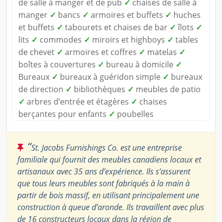
de salle à manger et de pub
✓
chaises de salle à
manger
✓
bancs
✓
armoires et buffets
✓
huches
et buffets
✓
tabourets et chaises de bar
✓
îlots
✓
lits
✓
commodes
✓
miroirs et highboys
✓
tables
de chevet
✓
armoires et coffres
✓
matelas
✓
boîtes à couvertures
✓
bureau à domicile
✓
Bureaux
✓
bureaux à guéridon simple
✓
bureaux
de direction
✓
bibliothèques
✓
meubles de patio
✓
arbres d’entrée et étagères
✓
chaises
berçantes pour enfants
✓
poubelles
“
St. Jacobs Furnishings Co. est une entreprise
familiale qui fournit des meubles canadiens locaux et
artisanaux avec 35 ans d’expérience. Ils s’assurent
que tous leurs meubles sont fabriqués à la main à
partir de bois massif, en utilisant principalement une
construction à queue d’aronde. Ils travaillent avec plus
de 16 constructeurs locaux dans la région de