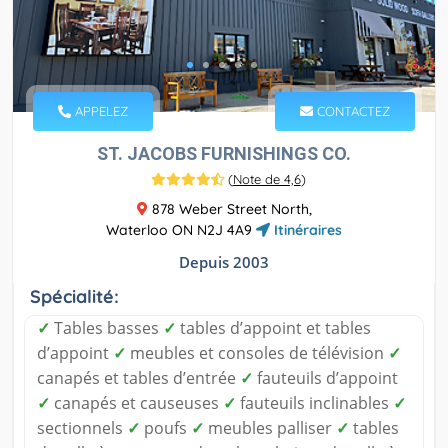
APPELEZ
CONTACTEZ
ST. JACOBS FURNISHINGS CO.
(
Note de 4,6
)
878 Weber Street North,
Waterloo ON N2J 4A9
Itinéraires
Depuis 2003
Spécialité:
✓
Tables basses
✓
tables d’appoint et tables
d’appoint
✓
meubles et consoles de télévision
✓
canapés et tables d’entrée
✓
fauteuils d’appoint
✓
canapés et causeuses
✓
fauteuils inclinables
✓
sectionnels
✓
poufs
✓
meubles palliser
✓
tables